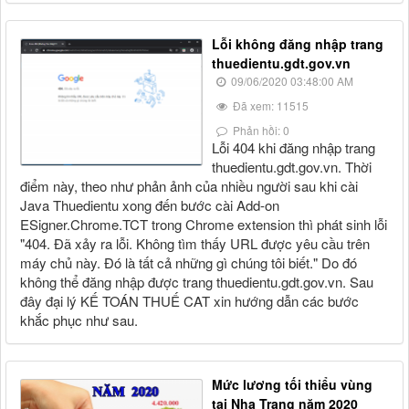
Lỗi không đăng nhập trang
thuedientu.gdt.gov.vn
09/06/2020 03:48:00 AM
Đã xem: 11515
Phản hồi: 0
Lỗi 404 khi đăng nhập trang
thuedientu.gdt.gov.vn. Thời
điểm này, theo như phản ảnh của nhiều người sau khi cài
Java Thuedientu xong đến bước cài Add-on
ESigner.Chrome.TCT trong Chrome extension thì phát sinh lỗi
"404. Đã xảy ra lỗi. Không tìm thấy URL được yêu cầu trên
máy chủ này. Đó là tất cả những gì chúng tôi biết." Do đó
không thể đăng nhập được trang thuedientu.gdt.gov.vn. Sau
đây đại lý KẾ TOÁN THUẾ CAT xin hướng dẫn các bước
khắc phục như sau.
Mức lương tối thiểu vùng
tại Nha Trang năm 2020