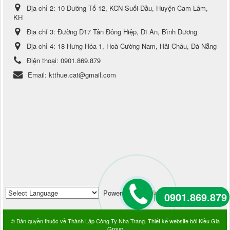
Địa chỉ 2:
10 Đường Tổ 12, KCN Suối Dầu, Huyện Cam Lâm,
KH
Địa chỉ 3:
Đường D17 Tân Đông Hiệp, Dĩ An, Bình Dương
Địa chỉ 4:
18 Hưng Hóa 1, Hoà Cường Nam, Hải Châu, Đà Nẵng
Điện thoại:
0901.869.879
Email:
ktthue.cat@gmail.com
Powered by
Translate
0901.869.879
© Bản quyền thuộc về
Thành Lập Công Ty Nha Trang
.
Thiết kế website
bởi
Kiều Gia
Group