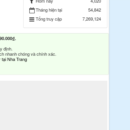
Hôm nay
4,020
Tháng hiện tại
54,842
Tổng truy cập
7,269,124
90.000₫.
y định.
ách nhanh chóng và chính xác.
y tại Nha Trang