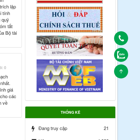
rích lập
 tính
g quỹ
tóm tắt
ủa Bộ tài
i: 0
hạch
 nhất.
ính giá
 cho các
n về
THỐNG KÊ
Đang truy cập
21