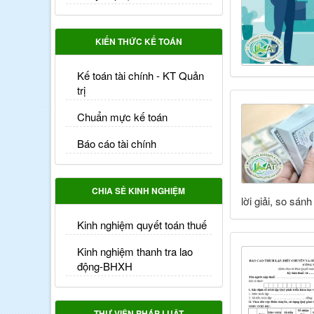
KIẾN THỨC KẾ TOÁN
Kế toán tài chính - KT Quản
trị
Chuẩn mực kế toán
Báo cáo tài chính
CHIA SẺ KINH NGHIỆM
lời giải, so sán
Kinh nghiệm quyết toán thuế
Kinh nghiệm thanh tra lao
động-BHXH
THƯ VIỆN PHÁP LUẬT