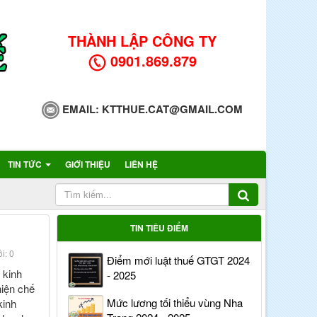
THÀNH LẬP CÔNG TY
0901.869.879
EMAIL:
KTTHUE.CAT@GMAIL.COM
TIN TỨC
GIỚI THIỆU
LIÊN HỆ
TIN TIÊU ĐIỂM
i: 0
Điểm mới luật thuế GTGT 2024
 kinh
- 2025
iện chế
Mức lương tối thiểu vùng Nha
kinh