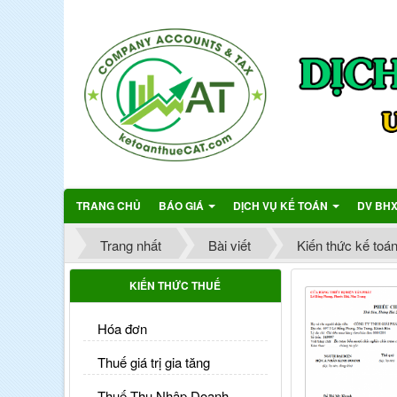
TRANG CHỦ
BÁO GIÁ
DỊCH VỤ KẾ TOÁN
DV BH
Trang nhất
Bài viết
Kiến thức kế toá
KIẾN THỨC THUẾ
Hóa đơn
Thuế giá trị gia tăng
Thuế Thu Nhập Doanh