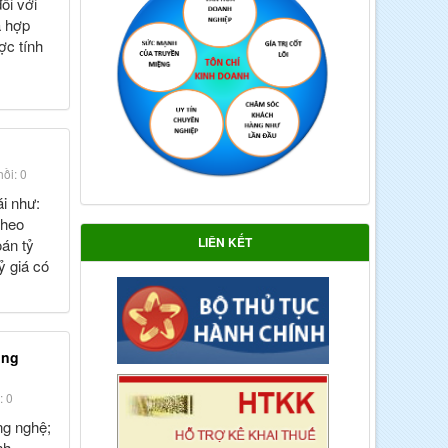
ối với
a hợp
ợc tính
ồi: 0
ái như:
theo
LIÊN KẾT
oán tỷ
ỷ giá có
ông
: 0
ng nghệ;
nh