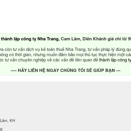
ụ
thành lập công ty Nha Trang
, Cam Lâm, Diên Khánh giá chỉ từ 9
ra còn tư vấn dịch vụ kế toán thuế Nha Trang, tư vấn pháp lý đúng qu
ông có thời gian, nhưng muốn đảm bảo mọi thủ tục thực hiện một c
 tư vấn chuyên nghiệp về các vấn đề liên quan đế
thành lập công t
---- HÃY LIÊN HỆ NGAY CHÚNG TÔI SẼ GIÚP BẠN ---
 Lâm, KH
ng