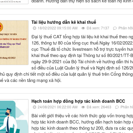
doanh. Hướng dẫn thự hiện sổ sách kế toán hộ kinh
Tài liệu hướng dẫn kê khai thuế
18/02/2022 09:15:00 AM
Đã xem: 7137
Phản hồi
Đại lý thuế CAT tổng hợp tài liệu kê khai thuế theo ng
126, thông tư 80 của tổng cục thuế.Ngày 16/02/2022
cục Thuế đã tổ chức livestream hỗ trợ trực tuyến h
khai thuế theo quy định tại Thông tư số 80/2021/TT-
ngày 29-9-2021 của Bộ Tài chính về hướng dẫn thi 
số điều của Luật Quản lý thuế và Nghị định số 126/
 quy định chi tiết một số điều của luật quản lý thuế trên Cổng thông 
ế và các nền tảng mạng xã hội.
Hạch toán hợp đồng hợp tác kinh doanh BCC
24/08/2021 06:22:00 AM
Đã xem: 26463
Phản hồ
Bài viết giới thiệu về các hình thức góp vốn trong hợ
hợp tác kinh doanh BCC, hướng dẫn hạch toán hợp
hợp tác kinh doanh theo thông tư 200, đưa ra các qu