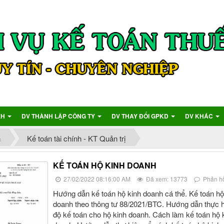
XH
DV THÀNH LẬP CÔNG TY
DV THAY ĐỔI GPKD
DV KHÁC
n
Kế toán tài chính - KT Quản trị
KẾ TOÁN HỘ KINH DOANH
27/02/2022 08:16:00 AM
Đã xem: 13773
Phản hồ
Hướng dẫn kế toán hộ kinh doanh cá thể. Kế toán hộ
doanh theo thông tư 88/2021/BTC. Hướng dẫn thực h
độ kế toán cho hộ kinh doanh. Cách làm kế toán hộ 