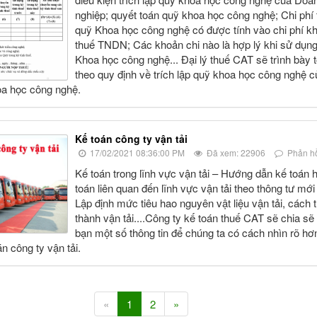
nghiệp; quyết toán quỹ khoa học công nghệ; Chi phí t
quỹ Khoa học công nghệ có được tính vào chi phí khi
thuế TNDN; Các khoản chi nào là hợp lý khi sử dụn
Khoa học công nghệ... Đại lý thuế CAT sẽ trình bày 
theo quy định về trích lập quỹ khoa học công nghệ c
oa học công nghệ.
Kế toán công ty vận tải
17/02/2021 08:36:00 PM
Đã xem: 22906
Phản hồ
Kế toán trong lĩnh vực vận tải – Hướng dẫn kế toán 
toán liên quan đến lĩnh vực vận tải theo thông tư mới
Lập định mức tiêu hao nguyên vật liệu vận tải, cách t
thành vận tải....Công ty kế toán thuế CAT sẽ chia sẽ
bạn một số thông tin để chúng ta có cách nhìn rõ hơ
n công ty vận tải.
«
1
2
»