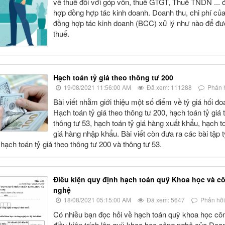
về thuế đối với góp vốn, thuế GTGT, Thuế TNDN ... đ
hợp đồng hợp tác kinh doanh. Doanh thu, chi phí củ
đồng hợp tác kinh doanh (BCC) xử lý như nào để đư
thuế.
Hạch toán tỷ giá theo thông tư 200
19/08/2021 11:56:00 AM
Đã xem: 111288
Phản h
Bài viết nhằm giới thiệu một số điểm về tỷ giá hối đo
Hạch toán tỷ giá theo thông tư 200, hạch toán tỷ giá 
thông tư 53, hạch toán tỷ giá hàng xuất khẩu, hạch t
giá hàng nhập khẩu. Bài viết còn đưa ra các bài tập t
h hạch toán tỷ giá theo thông tư 200 và thông tư 53.
Điều kiện quy định hạch toán quỹ Khoa học và c
nghệ
18/08/2021 05:15:00 AM
Đã xem: 5647
Phản hồi
Có nhiều bạn đọc hỏi về hạch toán quỹ khoa học cô
điều kiện trích lập quỹ khoa học công nghệ của Doa