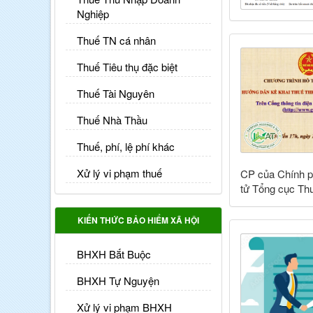
Nghiệp
Thuế TN cá nhân
Thuế Tiêu thụ đặc biệt
Thuế Tài Nguyên
Thuế Nhà Thầu
Thuế, phí, lệ phí khác
Xử lý vi phạm thuế
CP của Chính phủ
tử Tổng cục Thu
KIẾN THỨC BẢO HIỂM XÃ HỘI
BHXH Bắt Buộc
BHXH Tự Nguyện
Xử lý vi phạm BHXH