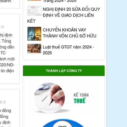
Trang 2024 - 2025
 doanh.
NGHỊ ĐỊNH 20 SỬA ĐỔI QUY
ĐỊNH VỀ GIAO DỊCH LIÊN
KẾT
: 0
CHUYỂN KHOẢN VAY
hị định
THÀNH VỐN CHỦ SỞ HỮU
, Tổng
ướng dẫn
Luật thuế GTGT năm 2024 -
BTC
2025
hành một
2020/NĐ-
tin điện
THÀNH LẬP CÔNG TY
i: 0
p đồng
 đồng
y định