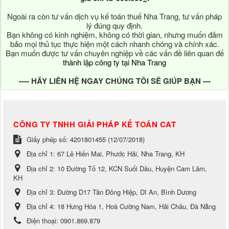
Ngoài ra còn tư vấn dịch vụ kế toán thuế Nha Trang, tư vấn pháp
lý đúng quy định.
Bạn không có kinh nghiệm, không có thời gian, nhưng muốn đảm
bảo mọi thủ tục thực hiện một cách nhanh chóng và chính xác.
Bạn muốn được tư vấn chuyên nghiệp về các vấn đề liên quan đế
thành lập công ty tại Nha Trang
---- HÃY LIÊN HỆ NGAY CHÚNG TÔI SẼ GIÚP BẠN ---
CÔNG TY TNHH GIẢI PHÁP KẾ TOÁN CAT
Giấy phép số: 4201801455 (12/07/2018)
Địa chỉ 1:
67 Lê Hiến Mai, Phước Hải, Nha Trang, KH
Địa chỉ 2:
10 Đường Tổ 12, KCN Suối Dầu, Huyện Cam Lâm,
KH
Địa chỉ 3:
Đường D17 Tân Đông Hiệp, Dĩ An, Bình Dương
Địa chỉ 4:
18 Hưng Hóa 1, Hoà Cường Nam, Hải Châu, Đà Nẵng
Điện thoại:
0901.869.879