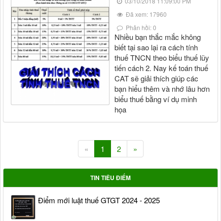
03/10/2018 11:09:00 PM
Đã xem: 17960
Phản hồi: 0
Nhiều bạn thắc mắc không
biết tại sao lại ra cách tính
thuế TNCN theo biểu thuế lũy
tiến cách 2. Nay kế toán thuế
CAT sẽ giải thích giúp các
bạn hiểu thêm và nhớ lâu hơn
biểu thuế bằng ví dụ minh
họa
«
1
2
»
TIN TIÊU ĐIỂM
Điểm mới luật thuế GTGT 2024 - 2025