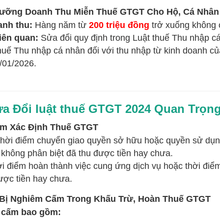
ưỡng Doanh Thu Miễn Thuế GTGT Cho Hộ, Cá Nhân K
nh thu:
Hàng năm từ
200 triệu đồng
trở xuống không 
iên quan:
Sửa đổi quy định trong Luật thuế Thu nhập c
huế Thu nhập cá nhân đối với thu nhập từ kinh doanh củ
/01/2026.
ửa Đổi luật thuế GTGT 2024 Quan Trọn
iểm Xác Định Thuế GTGT
hời điểm chuyển giao quyền sở hữu hoặc quyền sử dụn
 không phân biệt đã thu được tiền hay chưa.
i điểm hoàn thành việc cung ứng dịch vụ hoặc thời điể
được tiền hay chưa.
i Bị Nghiêm Cấm Trong Khấu Trừ, Hoàn Thuế GTGT
i cấm bao gồm: