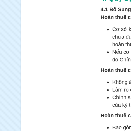
4.1 Bổ Sun
Hoàn thuế c
Cơ sở k
chưa đư
hoàn th
Nếu cơ 
do Chín
Hoàn thuế c
Không á
Làm rõ 
Chính s
của kỳ 
Hoàn thuế c
Bao g