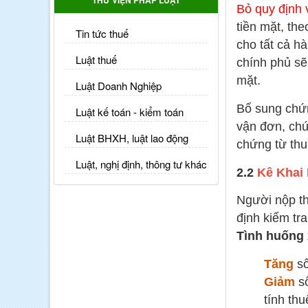
THƯ VIỆN PHÁP LUẬT
Bỏ quy định v
tiền mặt, th
Tin tức thuế
cho tất cả h
Luật thuế
chính phủ sẽ
mặt.
Luật Doanh Nghiệp
Bổ sung chứn
Luật kế toán - kiểm toán
vận đơn, chứ
Luật BHXH, luật lao động
chứng từ thu
Luật, nghị định, thông tư khác
2.2
Kê Khai
Người nộp th
định kiểm tra
Tình huống x
Tăng
số
Giảm
s
tính thu