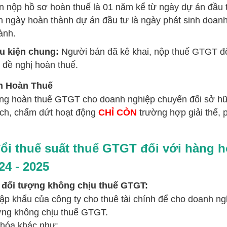
n nộp hồ sơ hoàn thuế là 01 năm kể từ ngày dự án đầu t
h ngày hoàn thành dự án đầu tư là ngày phát sinh doanh
ành.
u kiện chung:
Người bán đã kê khai, nộp thuế GTGT đố
 đề nghị hoàn thuế.
h Hoàn Thuế
ng hoàn thuế GTGT cho doanh nghiệp chuyển đổi sở hữu
tách, chấm dứt hoạt động
CHỈ CÒN
trường hợp giải thể, 
đổi thuế suất thuế GTGT đối với hàng hó
4 - 2025
 đối tượng không chịu thuế GTGT:
p khẩu của công ty cho thuê tài chính để cho doanh ngh
ợng không chịu thuế GTGT.
 hóa khác như: