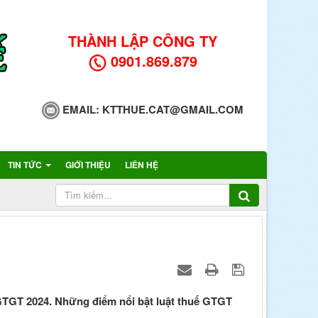
THÀNH LẬP CÔNG TY
0901.869.879
EMAIL:
KTTHUE.CAT@GMAIL.COM
TIN TỨC
GIỚI THIỆU
LIÊN HỆ
GTGT 2024. Những điểm nổi bật luật thuế GTGT