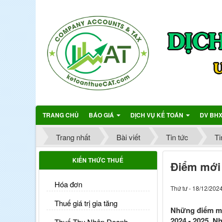
TRANG CHỦ
BÁO GIÁ
DỊCH VỤ KẾ TOÁN
DV BH
Trang nhất
Bài viết
Tin tức
Ti
KIẾN THỨC THUẾ
Điểm mới 
Hóa đơn
Thứ tư - 18/12/202
Thuế giá trị gia tăng
Những điểm mới
2024 - 2025. N
Thuế Thu Nhập Doanh