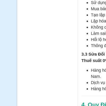
Sử dụng
Mua bán
Tạo lập 
Lập hóa
Không c
Làm sai 
Hối lộ h
Thông đ
3.3 Sửa Đổi
Thuế suất 0
Hàng hó
Nam.
Dịch vụ
Hàng hó
4. Quy Đ