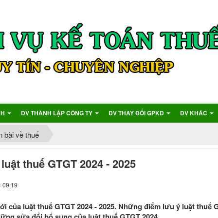
XH
DV THÀNH LẬP CÔNG TY
DV THAY ĐỔI GPKD
DV KHÁC
n bài về thuế
luật thuế GTGT 2024 - 2025
4 09:19
 của luật thuế GTGT 2024 - 2025. Những điểm lưu ý luật thuế 
hững sửa đổi bổ sung của luật thuế GTGT 2024.