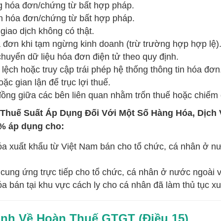
 hóa đơn/chứng từ bất hợp pháp.
 hóa đơn/chứng từ bất hợp pháp.
giao dịch không có thật.
 đơn khi tạm ngừng kinh doanh (trừ trường hợp hợp lệ)
huyển dữ liệu hóa đơn điện tử theo quy định.
lệch hoặc truy cập trái phép hệ thống thông tin hóa đơn
oặc gian lận để trục lợi thuế.
ồng giữa các bên liên quan nhằm trốn thuế hoặc chiếm đ
 Thuế Suất Áp Dụng Đối Với Một Số Hàng Hóa, Dịch
% áp dụng cho:
a xuất khẩu từ Việt Nam bán cho tổ chức, cá nhân ở nư
 cung ứng trực tiếp cho tổ chức, cá nhân ở nước ngoài 
a bán tại khu vực cách ly cho cá nhân đã làm thủ tục xu
ịnh Về Hoàn Thuế GTGT (Điều 15)