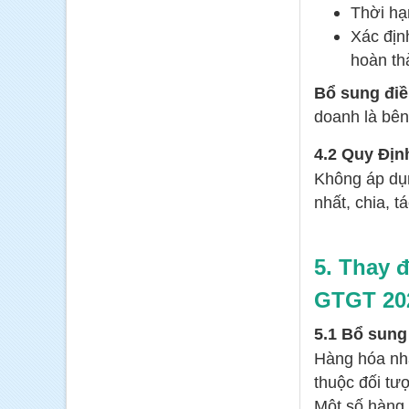
Thời hạ
Xác địn
hoàn th
Bổ sung điề
doanh là bên
4.2 Quy Địn
Không áp dụ
nhất, chia, 
5. Thay 
GTGT 202
5.1 Bổ sung
Hàng hóa nhậ
thuộc đối tư
Một số hàng