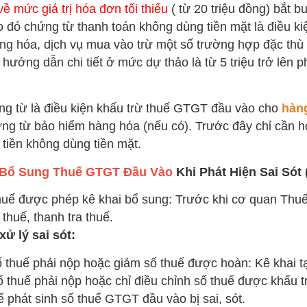
ề mức giá trị hóa đơn tối thiểu
( từ 20 triệu đồng) bắt 
eo đó chứng từ thanh toán không dùng tiền mặt là điều 
àng hóa, dịch vụ mua vào trừ một số trường hợp đặc thù
 hướng dẫn chi tiết ở mức dự thảo là từ 5 triệu trở lên 
g từ là điều kiện khấu trừ thuế GTGT đầu vào cho
hàng
ng từ bảo hiểm hàng hóa (nếu có). Trước đây chỉ cần h
 tiền không dùng tiền mặt.
 Bổ Sung Thuế GTGT Đầu Vào
Khi Phát Hiện Sai Sót 
uế được phép kê khai bổ sung: Trước khi cơ quan Thuế
 thuế, thanh tra thuế.
ử lý sai sót:
 thuế phải nộp hoặc giảm số thuế được hoàn: Kê khai tại 
ố thuế phải nộp hoặc chỉ điều chỉnh số thuế được khấu trừ
ế phát sinh số thuế GTGT đầu vào bị sai, sót.