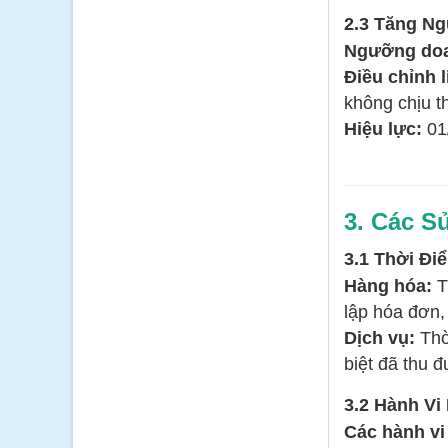
2.3 Tăng Ng
Ngưỡng doa
Điều chỉnh l
không chịu t
Hiệu lực:
01
3. Các S
3.1 Thời Đ
Hàng hóa:
T
lập hóa đơn,
Dịch vụ:
Thờ
biệt đã thu 
3.2 Hành V
Các hành v