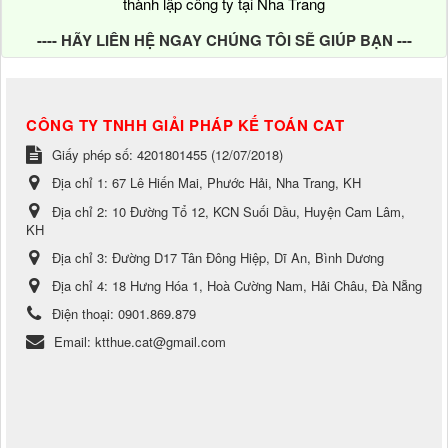
thành lập công ty tại Nha Trang
---- HÃY LIÊN HỆ NGAY CHÚNG TÔI SẼ GIÚP BẠN ---
CÔNG TY TNHH GIẢI PHÁP KẾ TOÁN CAT
Giấy phép số: 4201801455 (12/07/2018)
Địa chỉ 1:
67 Lê Hiến Mai, Phước Hải, Nha Trang, KH
Địa chỉ 2:
10 Đường Tổ 12, KCN Suối Dầu, Huyện Cam Lâm,
KH
Địa chỉ 3:
Đường D17 Tân Đông Hiệp, Dĩ An, Bình Dương
Địa chỉ 4:
18 Hưng Hóa 1, Hoà Cường Nam, Hải Châu, Đà Nẵng
Điện thoại:
0901.869.879
Email:
ktthue.cat@gmail.com