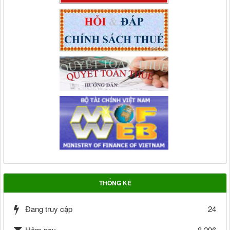
THỐNG KÊ
Đang truy cập
24
Hôm nay
8,296