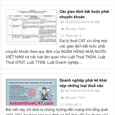
Các giao dịch bắt buộc phải
chuyển khoản
18/09/2020 02:55:00 AM
Đã xem: 7006
Phản hồi: 0
Đại lý thuế CAT xin tổng hợp
các giao dịch bắt buộc phải
chuyển khoản theo quy định của NGÂN HÀNG NHÀ NƯỚC
VIỆT NAM và các luật liên quan như Luật Thuế TNDN, Luật
Thuế GTGT, Luật TTĐB, Luật Doanh nghiệp....
Doanh nghiệp phải kê khai
nộp những loại thuế nào
04/10/2018 03:18:00 AM
Đã xem: 7201
Phản hồi: 0
Bài viết này chỉ đưa ra những hướng dẫn mang tính tổng quát
nhất. Việc áp dụng các quy định có thể thay đổi tùy thuộc vào