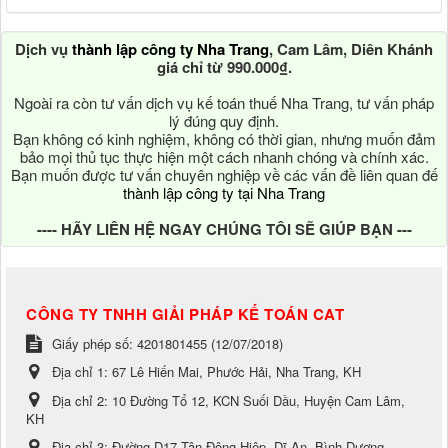
Dịch vụ
thành lập công ty Nha Trang
, Cam Lâm, Diên Khánh
giá chỉ từ 990.000₫.
Ngoài ra còn tư vấn dịch vụ kế toán thuế Nha Trang, tư vấn pháp
lý đúng quy định.
Bạn không có kinh nghiệm, không có thời gian, nhưng muốn đảm
bảo mọi thủ tục thực hiện một cách nhanh chóng và chính xác.
Bạn muốn được tư vấn chuyên nghiệp về các vấn đề liên quan đế
thành lập công ty tại Nha Trang
---- HÃY LIÊN HỆ NGAY CHÚNG TÔI SẼ GIÚP BẠN ---
CÔNG TY TNHH GIẢI PHÁP KẾ TOÁN CAT
Giấy phép số: 4201801455 (12/07/2018)
Địa chỉ 1:
67 Lê Hiến Mai, Phước Hải, Nha Trang, KH
Địa chỉ 2:
10 Đường Tổ 12, KCN Suối Dầu, Huyện Cam Lâm,
KH
Địa chỉ 3:
Đường D17 Tân Đông Hiệp, Dĩ An, Bình Dương