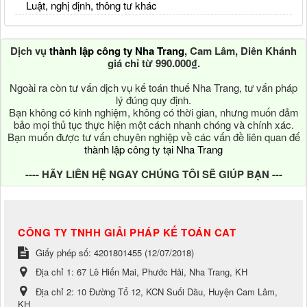
Luật, nghị định, thông tư khác
Dịch vụ
thành lập công ty Nha Trang
, Cam Lâm, Diên Khánh
giá chỉ từ 990.000₫.
Ngoài ra còn tư vấn dịch vụ kế toán thuế Nha Trang, tư vấn pháp
lý đúng quy định.
Bạn không có kinh nghiệm, không có thời gian, nhưng muốn đảm
bảo mọi thủ tục thực hiện một cách nhanh chóng và chính xác.
Bạn muốn được tư vấn chuyên nghiệp về các vấn đề liên quan đế
thành lập công ty tại Nha Trang
---- HÃY LIÊN HỆ NGAY CHÚNG TÔI SẼ GIÚP BẠN ---
CÔNG TY TNHH GIẢI PHÁP KẾ TOÁN CAT
Giấy phép số: 4201801455 (12/07/2018)
Địa chỉ 1:
67 Lê Hiến Mai, Phước Hải, Nha Trang, KH
Địa chỉ 2:
10 Đường Tổ 12, KCN Suối Dầu, Huyện Cam Lâm,
KH