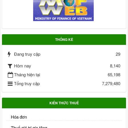
THỐNG KÊ
Đang truy cập
29
Hôm nay
8,140
Tháng hiện tại
65,198
Tổng truy cập
7,279,480
KIẾN THỨC THUẾ
Hóa đơn
Thuế giá trị gia tăng