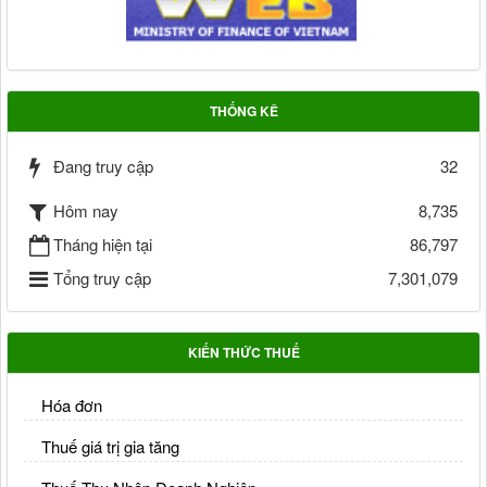
THỐNG KÊ
Đang truy cập
32
Hôm nay
8,735
Tháng hiện tại
86,797
Tổng truy cập
7,301,079
KIẾN THỨC THUẾ
Hóa đơn
Thuế giá trị gia tăng