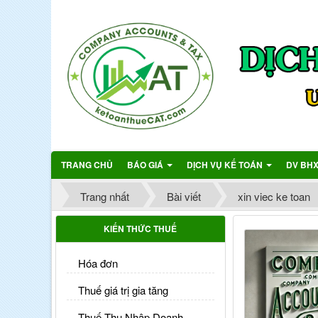
TRANG CHỦ
BÁO GIÁ
DỊCH VỤ KẾ TOÁN
DV BH
Trang nhất
Bài viết
xin viec ke toan
KIẾN THỨC THUẾ
Hóa đơn
Thuế giá trị gia tăng
Thuế Thu Nhập Doanh