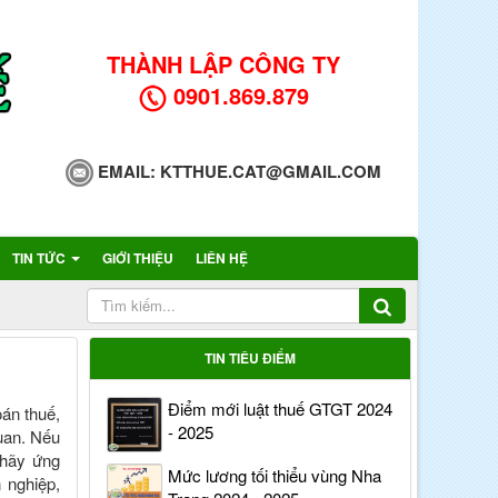
THÀNH LẬP CÔNG TY
0901.869.879
EMAIL:
KTTHUE.CAT@GMAIL.COM
TIN TỨC
GIỚI THIỆU
LIÊN HỆ
TIN TIÊU ĐIỂM
Điểm mới luật thuế GTGT 2024
oán thuế,
- 2025
quan. Nếu
 hãy ứng
Mức lương tối thiểu vùng Nha
 nghiệp,