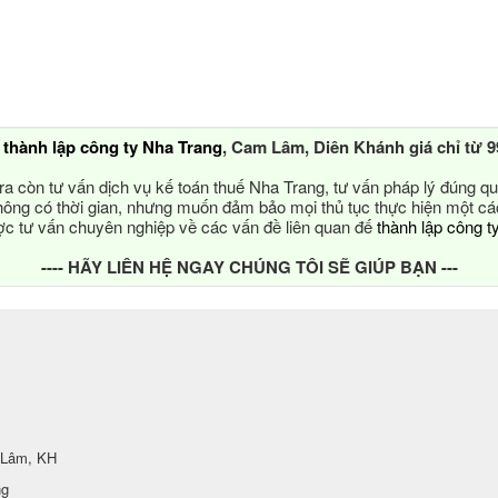
ụ
thành lập công ty Nha Trang
, Cam Lâm, Diên Khánh giá chỉ từ 9
ra còn tư vấn dịch vụ kế toán thuế Nha Trang, tư vấn pháp lý đúng qu
ông có thời gian, nhưng muốn đảm bảo mọi thủ tục thực hiện một c
 tư vấn chuyên nghiệp về các vấn đề liên quan đế
thành lập công t
---- HÃY LIÊN HỆ NGAY CHÚNG TÔI SẼ GIÚP BẠN ---
 Lâm, KH
ng