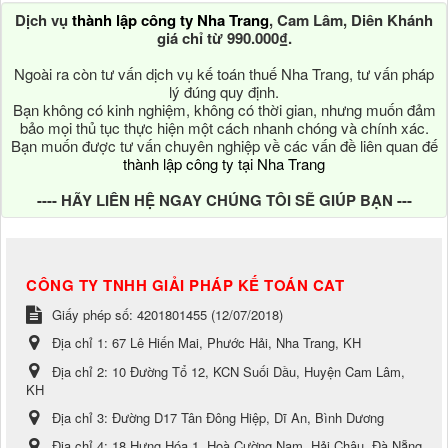
Dịch vụ
thành lập công ty Nha Trang
, Cam Lâm, Diên Khánh
giá chỉ từ 990.000₫.
Ngoài ra còn tư vấn dịch vụ kế toán thuế Nha Trang, tư vấn pháp
lý đúng quy định.
Bạn không có kinh nghiệm, không có thời gian, nhưng muốn đảm
bảo mọi thủ tục thực hiện một cách nhanh chóng và chính xác.
Bạn muốn được tư vấn chuyên nghiệp về các vấn đề liên quan đế
thành lập công ty tại Nha Trang
---- HÃY LIÊN HỆ NGAY CHÚNG TÔI SẼ GIÚP BẠN ---
CÔNG TY TNHH GIẢI PHÁP KẾ TOÁN CAT
Giấy phép số: 4201801455 (12/07/2018)
Địa chỉ 1:
67 Lê Hiến Mai, Phước Hải, Nha Trang, KH
Địa chỉ 2:
10 Đường Tổ 12, KCN Suối Dầu, Huyện Cam Lâm,
KH
Địa chỉ 3:
Đường D17 Tân Đông Hiệp, Dĩ An, Bình Dương
Địa chỉ 4:
18 Hưng Hóa 1, Hoà Cường Nam, Hải Châu, Đà Nẵng