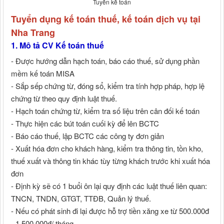
Tuyển kế toán
Tuyển dụng kế toán thuế, kế toán dịch vụ tại
Nha Trang
1. Mô tả CV Kế toán thuế
- Được hướng dẫn hạch toán, báo cáo thuế, sử dụng phần
mềm kế toán MISA
- Sắp sếp chứng từ, đóng sổ, kiểm tra tính hợp pháp, hợp lệ
chứng từ theo quy định luật thuế.
- Hạch toán chứng từ, kiểm tra số liệu trên cân đối kế toán
- Thực hiện các bút toán cuối kỳ để lên BCTC
- Báo cáo thuế, lập BCTC các công ty đơn giản
- Xuất hóa đơn cho khách hàng, kiểm tra thông tin, tồn kho,
thuế xuất và thông tin khác tùy từng khách trước khi xuất hóa
đơn
- Định kỳ sẽ có 1 buổi ôn lại quy định các luật thuế liên quan:
TNCN, TNDN, GTGT, TTĐB, Quản lý thuế.
- Nếu có phát sinh đi lại được hỗ trợ tiền xăng xe từ 500.000đ
- 1.500.000đ/ tháng