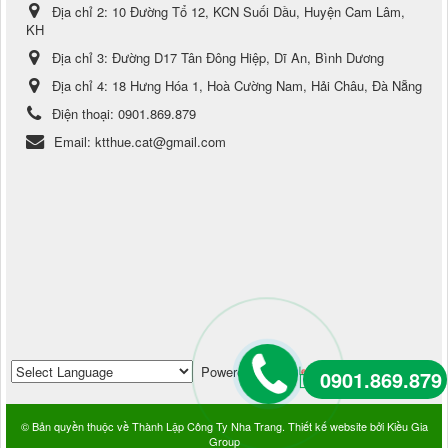
Địa chỉ 2:
10 Đường Tổ 12, KCN Suối Dầu, Huyện Cam Lâm,
KH
Địa chỉ 3:
Đường D17 Tân Đông Hiệp, Dĩ An, Bình Dương
Địa chỉ 4:
18 Hưng Hóa 1, Hoà Cường Nam, Hải Châu, Đà Nẵng
Điện thoại:
0901.869.879
Email:
ktthue.cat@gmail.com
Powered by
Translate
0901.869.879
© Bản quyền thuộc về
Thành Lập Công Ty Nha Trang
.
Thiết kế website
bởi
Kiều Gia
Group