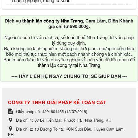
Luật, nghị định, thông tư khác
Dịch vụ
thành lập công ty Nha Trang
, Cam Lâm, Diên Khánh
giá chỉ từ 990.000₫.
Ngoài ra còn tư vấn dịch vụ kế toán thuế Nha Trang, tư vấn pháp
lý đúng quy định.
Bạn không có kinh nghiệm, không có thời gian, nhưng muốn đảm
bảo mọi thủ tục thực hiện một cách nhanh chóng và chính xác.
Bạn muốn được tư vấn chuyên nghiệp về các vấn đề liên quan đế
thành lập công ty tại Nha Trang
---- HÃY LIÊN HỆ NGAY CHÚNG TÔI SẼ GIÚP BẠN ---
CÔNG TY TNHH GIẢI PHÁP KẾ TOÁN CAT
Giấy phép số: 4201801455 (12/07/2018)
Địa chỉ 1:
67 Lê Hiến Mai, Phước Hải, Nha Trang, KH
Địa chỉ 2:
10 Đường Tổ 12, KCN Suối Dầu, Huyện Cam Lâm,
KH