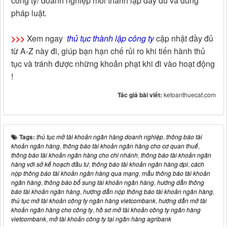
công ty/ doanh nghiệp mới thành lập đầy đủ và đúng
pháp luật.
>>>
Xem ngay
thủ tục thành lập công ty
cập nhật đầy đủ
từ A-Z này đi, giúp bạn hạn chế rủi ro khi tiến hành thủ
tục và tránh được những khoản phạt khi đi vào hoạt động
!
Tác giả bài viết:
ketoanthuecat.com
Tags:
thủ tục mở tài khoản ngân hàng doanh nghiệp
,
thông báo tài
khoản ngân hàng
,
thông báo tài khoản ngân hàng cho cơ quan thuế
,
thông báo tài khoản ngân hàng cho chi nhánh
,
thông báo tài khoản ngân
hàng với sở kế hoạch đầu tư
,
thông báo tài khoản ngân hàng dpi
,
cách
nộp thông báo tài khoản ngân hàng qua mạng
,
mẫu thông báo tài khoản
ngân hàng
,
thông báo bổ sung tài khoản ngân hàng
,
hướng dẫn thông
báo tài khoản ngân hàng
,
hướng dẫn nộp thông báo tài khoản ngân hàng
,
thủ tục mở tài khoản công ty ngân hàng vietcombank
,
hướng dẫn mở tài
khoản ngân hàng cho công ty
,
hồ sơ mở tài khoản công ty ngân hàng
vietcombank
,
mở tài khoản công ty tại ngân hàng agribank