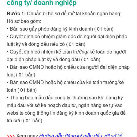
công ty/ doanh nghiệp
Bước 1:
Chuẩn bị hồ sơ để mở tài khoản ngân hàng;
Hồ sơ bao gồm:
• Bản sao gấy phép đăng ký kinh doanh ( 01 bản)
• Quyết định bổ nhiệm giám đốc do người đại diện pháp
luật ký và đóng dấu nếu có ( 01 bản)
• Quyết định bổ nhiệm kế toán trưởng/ kế toán do người
đại diện pháp luật ký và đóng dấu ( 01 bản)
• Bản sao CMND hoặc hộ chiếu của người đại diện pháp
luật ( 01 bản)
• Bản sao CMND hoặc hộ chiếu của kế toán trưởng/kế
toán ( 01 bản)
• Thông báo mẫu dấu công ty, thường sau khi đăng ký
mẫu dấu với sở kế hoạch đầu tư, ngân hàng sẽ tự vào
website cổng thông tin đăng ký kinh doanh quốc gia để
tra cứu.( 01 bản)
>>>
Xem ngay
Hướng dẫn đăng ký mẫu dấu với sở kế