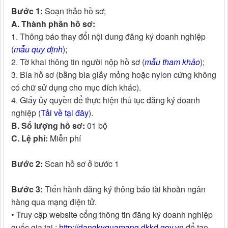
Bước 1:
Soạn thảo hồ sơ;
A. Thành phần hồ sơ:
1. Thông báo thay đổi nội dung đăng ký doanh nghiệp
(
mẫu quy định
);
2. Tờ khai thông tin người nộp hồ sơ (
mẫu tham khảo
);
3. Bìa hồ sơ (bằng bìa giấy mỏng hoặc nylon cứng không
có chữ sử dụng cho mục đích khác).
4. Giấy ủy quyền để thực hiện thủ tục đăng ký doanh
nghiệp (
Tải về tại đây
).
B. Số lượng hồ sơ:
01 bộ
C. Lệ phí:
Miễn phí
Bước 2:
Scan hồ sơ ở bước 1
Bước 3:
Tiến hành đăng ký thông báo tài khoản ngân
hàng qua mạng điện tử.
• Truy cập website cổng thông tin đăng ký doanh nghiệp
quốc gia tại :
http://dangkyquamang.dkkd.gov.vn
để tạo