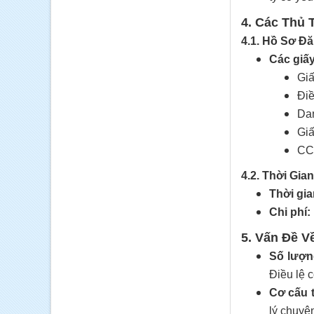
4. Các Thủ 
4.1. Hồ Sơ Đ
Các giấy
Giấ
Điề
Dan
Giấ
CC
4.2. Thời Gia
Thời gia
Chi phí:
5. Vấn Đề V
Số lượng
Điều lệ c
Cơ cấu 
lý chuyê