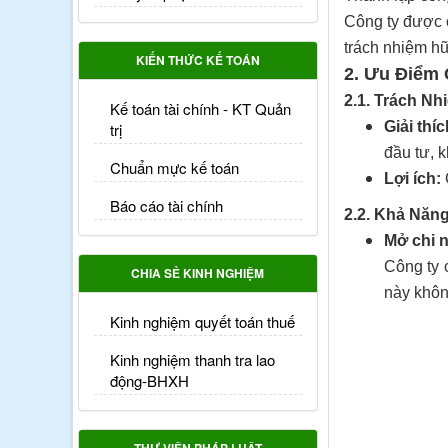
Công ty được c
trách nhiệm h
KIẾN THỨC KẾ TOÁN
2. Ưu Điểm 
2.1. Trách N
Kế toán tài chính - KT Quản
Giải thíc
trị
đầu tư, 
Chuẩn mực kế toán
Lợi ích:
G
Báo cáo tài chính
2.2. Khả Năn
Mở chi 
Công ty 
CHIA SẺ KINH NGHIỆM
này không
Kinh nghiệm quyết toán thuế
Kinh nghiệm thanh tra lao
động-BHXH