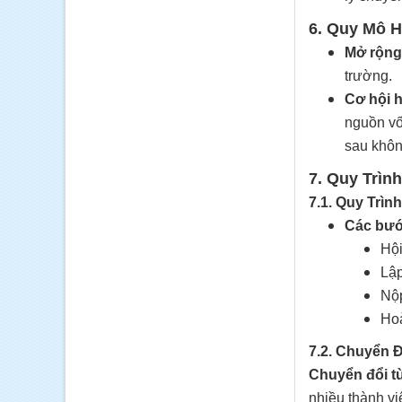
6. Quy Mô 
Mở rộng
trường.
Cơ hội h
nguồn vố
sau không
7. Quy Trìn
7.1. Quy Trìn
Các bướ
Hội
Lập
Nộp
Hoà
7.2. Chuyển 
Chuyển đổi từ
nhiều thành vi