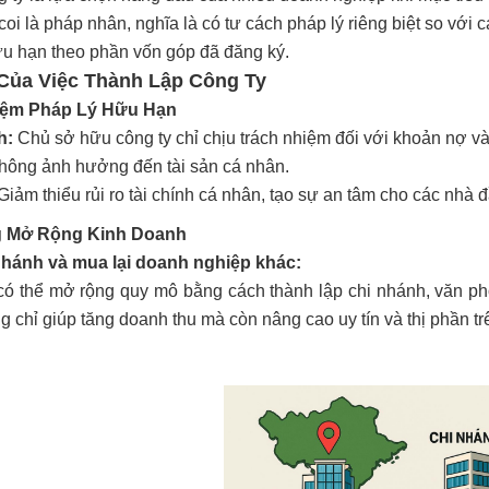
oi là pháp nhân, nghĩa là có tư cách pháp lý riêng biệt so với 
ữu hạn theo phần vốn góp đã đăng ký.
Của Việc Thành Lập Công Ty
hiệm Pháp Lý Hữu Hạn
h:
Chủ sở hữu công ty chỉ chịu trách nhiệm đối với khoản nợ và
không ảnh hưởng đến tài sản cá nhân.
iảm thiểu rủi ro tài chính cá nhân, tạo sự an tâm cho các nhà đ
g Mở Rộng Kinh Doanh
nhánh và mua lại doanh nghiệp khác:
có thể mở rộng quy mô bằng cách thành lập chi nhánh, văn phò
 chỉ giúp tăng doanh thu mà còn nâng cao uy tín và thị phần trê