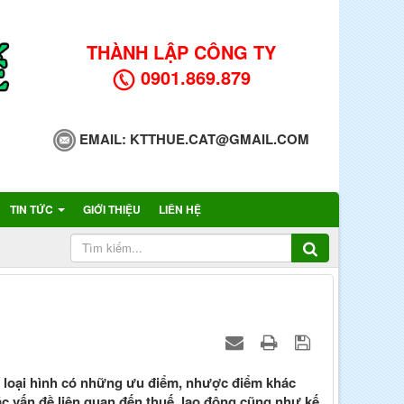
THÀNH LẬP CÔNG TY
0901.869.879
EMAIL:
KTTHUE.CAT@GMAIL.COM
TIN TỨC
GIỚI THIỆU
LIÊN HỆ
i loại hình có những ưu điểm, nhược điểm khác
ác vấn đề liên quan đến thuế, lao động cũng như kế