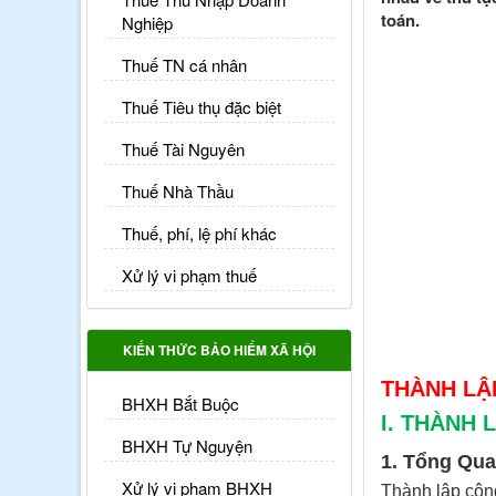
toán.
Nghiệp
Thuế TN cá nhân
Thuế Tiêu thụ đặc biệt
Thuế Tài Nguyên
Thuế Nhà Thầu
Thuế, phí, lệ phí khác
Xử lý vi phạm thuế
KIẾN THỨC BẢO HIỂM XÃ HỘI
THÀNH LẬ
BHXH Bắt Buộc
I. THÀNH 
BHXH Tự Nguyện
1. Tổng Qua
Xử lý vi phạm BHXH
Thành lập công