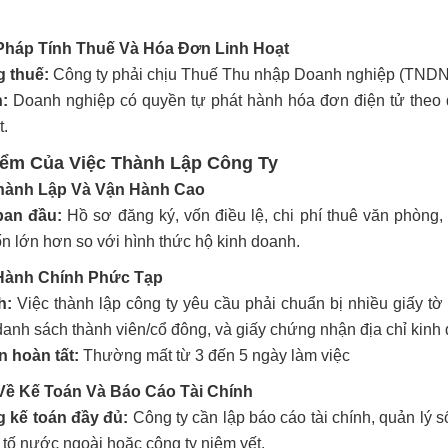
Pháp Tính Thuế Và Hóa Đơn Linh Hoạt
g thuế:
Công ty phải chịu Thuế Thu nhập Doanh nghiệp (TNDN) t
:
Doanh nghiệp có quyền tự phát hành hóa đơn điện tử theo q
t.
iểm Của Việc Thành Lập Công Ty
 Thành Lập Và Vận Hành Cao
ban đầu:
Hồ sơ đăng ký, vốn điều lệ, chi phí thuê văn phòng,
n lớn hơn so với hình thức hộ kinh doanh.
 Hành Chính Phức Tạp
h:
Việc thành lập công ty yêu cầu phải chuẩn bị nhiều giấy t
 danh sách thành viên/cổ đông, và giấy chứng nhận địa chỉ kinh
n hoàn tất:
Thường mất từ 3 đến 5 ngày làm việc
 Về Kế Toán Và Báo Cáo Tài Chính
 kế toán đầy đủ:
Công ty cần lập báo cáo tài chính, quản lý s
 tố nước ngoài hoặc công ty niêm yết.