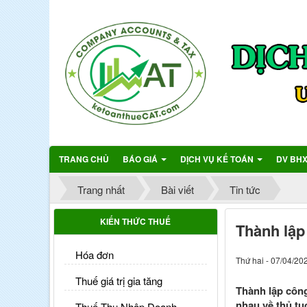
TRANG CHỦ
BÁO GIÁ
DỊCH VỤ KẾ TOÁN
DV BH
Trang nhất
Bài viết
Tin tức
KIẾN THỨC THUẾ
Thành lập
Hóa đơn
Thứ hai - 07/04/20
Thuế giá trị gia tăng
Thành lập công
nhau về thủ tụ
Thuế Thu Nhập Doanh