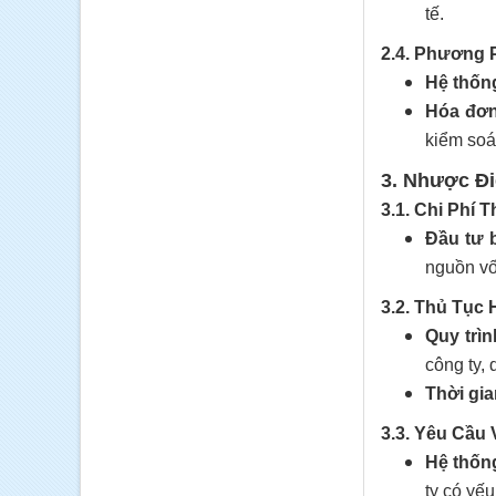
tế.
2.4. Phương 
Hệ thốn
Hóa đơn
kiểm soá
3. Nhược Đ
3.1. Chi Phí
Đầu tư 
nguồn vố
3.2. Thủ Tục
Quy trìn
công ty,
Thời gia
3.3. Yêu Cầu
Hệ thống
ty có yếu