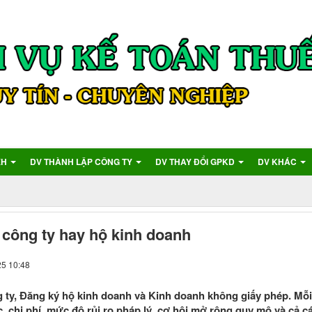
XH
DV THÀNH LẬP CÔNG TY
DV THAY ĐỔI GPKD
DV KHÁC
 công ty hay hộ kinh doanh
25 10:48
 ty, Đăng ký hộ kinh doanh và Kinh doanh không giấy phép. Mỗ
c, chi phí, mức độ rủi ro pháp lý, cơ hội mở rộng quy mô và cả c