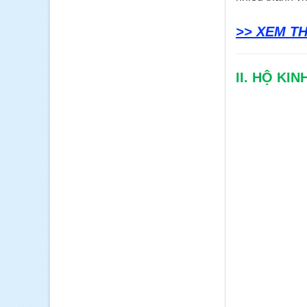
>> XEM THÊ
II. HỘ KI