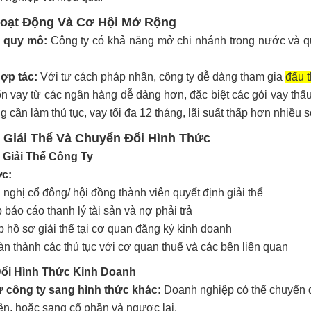
Hoạt Động Và Cơ Hội Mở Rộng
 quy mô:
Công ty có khả năng mở chi nhánh trong nước và quố
ợp tác:
Với tư cách pháp nhân, công ty dễ dàng tham gia
đấu 
n vay từ các ngân hàng dễ dàng hơn, đặc biệt các gói vay thấu 
 cần làm thủ tục, vay tối đa 12 tháng, lãi suất thấp hơn nhiều s
h Giải Thể Và Chuyển Đổi Hình Thức
h Giải Thể Công Ty
c:
 nghị cổ đông/ hội đồng thành viên quyết định giải thể
 báo cáo thanh lý tài sản và nợ phải trả
 hồ sơ giải thể tại cơ quan đăng ký kinh doanh
n thành các thủ tục với cơ quan thuế và các bên liên quan
Đổi Hình Thức Kinh Doanh
 công ty sang hình thức khác:
Doanh nghiệp có thể chuyển đổ
ên, hoặc sang cổ phần và ngược lại.