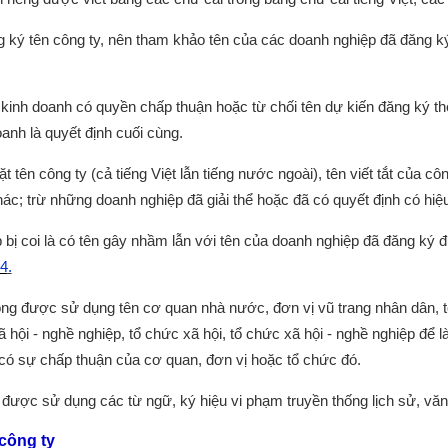
g ký tên công ty, nên tham khảo tên của các doanh nghiệp đã đăng k
inh doanh có quyền chấp thuận hoặc từ chối tên dự kiến đăng ký th
anh là quyết định cuối cùng.
 tên công ty (cả tiếng Việt lẫn tiếng nước ngoài), tên viết tắt của côn
ác; trừ những doanh nghiệp đã giải thể hoặc đã có quyết định có hiệ
bị coi là có tên gây nhầm lẫn với tên của doanh nghiệp đã đăng ký đ
14
.
ng được sử dụng tên cơ quan nhà nước, đơn vị vũ trang nhân dân, tên 
xã hội - nghề nghiệp, tổ chức xã hội, tổ chức xã hội - nghề nghiệp để
có sự chấp thuận của cơ quan, đơn vị hoặc tổ chức đó.
được sử dụng các từ ngữ, ký hiệu vi phạm truyền thống lịch sử, văn
 công ty