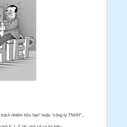
y trách nhiệm hữu hạn” hoặc “công ty TNHH”...
chữ F, J, Z, W, chữ số và ký hiệu.