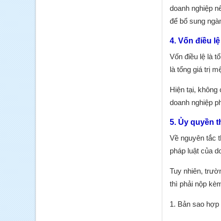
doanh nghiệp n
để bổ sung ngà
4. Vốn điều lệ
Vốn điều lệ là t
là tổng giá trị
Hiện tại, không
doanh nghiệp ph
5. Ủy quyền t
Về nguyên tắc t
pháp luật của d
Tuy nhiên, trườ
thì phải nộp kèm
1. Bản sao hợp 