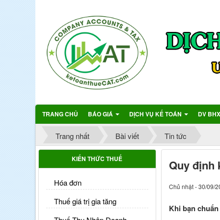
TRANG CHỦ
BÁO GIÁ
DỊCH VỤ KẾ TOÁN
DV BH
Trang nhất
Bài viết
Tin tức
KIẾN THỨC THUẾ
Quy định 
Hóa đơn
Chủ nhật - 30/09/2
Thuế giá trị gia tăng
Khi bạn chuẩn 
Thuế Thu Nhập Doanh