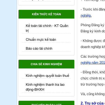
- Trước khi đăn
KIẾN THỨC KẾ TOÁN
nghiệp.
Kế toán tài chính - KT Quản
Phòng Đăng ký k
trị
Đăng ký kinh do
Chuẩn mực kế toán
- Không được đặt
doanh nghiệp kh
Báo cáo tài chính
Các trường hợp 
nghiệp năm 20
CHIA SẺ KINH NGHIỆM
- Đồng thời, khô
Kinh nghiệm quyết toán thuế
chức chính trị 
Kinh nghiệm thanh tra lao
trừ trường hợp 
động-BHXH
Và, cũng không 
2. Trụ sở của