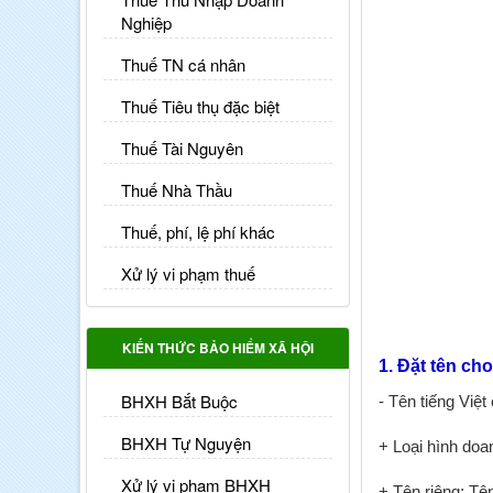
Nghiệp
Thuế TN cá nhân
Thuế Tiêu thụ đặc biệt
Thuế Tài Nguyên
Thuế Nhà Thầu
Thuế, phí, lệ phí khác
Xử lý vi phạm thuế
KIẾN THỨC BẢO HIỂM XÃ HỘI
1. Đặt tên ch
BHXH Bắt Buộc
- Tên tiếng Việt
BHXH Tự Nguyện
+ Loại hình doa
Xử lý vi phạm BHXH
+ Tên riêng: Tên