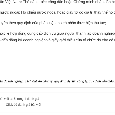
 dân Việt Nam: Thẻ căn cước công dân hoặc Chứng minh nhân dân ho
 nước ngoài: Hộ chiếu nước ngoài hoặc giấy tờ có giá trị thay thế hộ 
uyền theo quy định của pháp luật cho cá nhân thực hiện thủ tục;
ợp lệ hợp đồng cung cấp dịch vụ giữa người thành lập doanh nghiệp
n đến đăng ký doanh nghiệp và giấy giới thiệu của tổ chức đó cho cá 
tên doanh nghiệp
,
cách đặt tên công ty
,
quy định đặt tên công ty
,
quy định vốn điều 
i viết là: 5 trong 1 đánh giá
Click để đánh giá bài viết