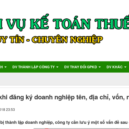
XH
DV THÀNH LẬP CÔNG TY
DV THAY ĐỔI GPKD
DV KHÁC
khi đăng ký doanh nghiệp tên, địa chỉ, vốn,
018 23:53
bị thành lập doanh nghiệp, công ty cần lưu ý một số vấn đề sau