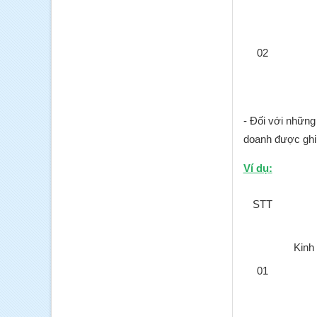
02
- Đối với những
doanh được ghi 
Ví dụ:
STT
Kinh
01