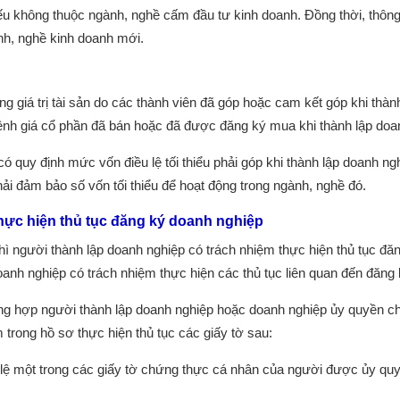
ếu không thuộc ngành, nghề cấm đầu tư kinh doanh. Đồng thời, thôn
nh, nghề kinh doanh mới.
ổng giá trị tài sản do các thành viên đã góp hoặc cam kết góp khi thà
 mệnh giá cổ phần đã bán hoặc đã được đăng ký mua khi thành lập doan
 có quy định mức vốn điều lệ tối thiểu phải góp khi thành lập doanh n
ải đảm bảo số vốn tối thiểu để hoạt động trong ngành, nghề đó.
hực hiện thủ tục đăng ký doanh nghiệp
hì người thành lập doanh nghiệp có trách nhiệm thực hiện thủ tục đăn
oanh nghiệp có trách nhiệm thực hiện các thủ tục liên quan đến đăng
ng hợp người thành lập doanh nghiệp hoặc doanh nghiệp ủy quyền cho
 trong hồ sơ thực hiện thủ tục các giấy tờ sau:
lệ một trong các giấy tờ chứng thực cá nhân của người được ủy quyề