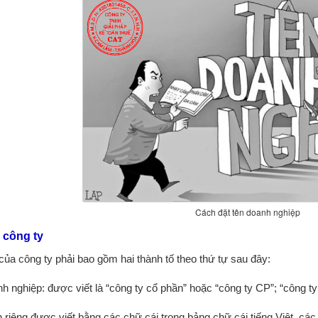
Cách đặt tên doanh nghiệp
o công ty
 của công ty phải bao gồm hai thành tố theo thứ tự sau đây:
nh nghiệp: được viết là “công ty cổ phần” hoặc “công ty CP”; “công t
 riêng được viết bằng các chữ cái trong bảng chữ cái tiếng Việt, các 