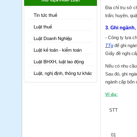
THƯ VIỆN PHÁP LUẬT
Địa chỉ trụ sở 
Tin tức thuế
trấn; huyện, quậ
Luật thuế
3. Ghi ngành
Luật Doanh Nghiệp
- Công ty lựa c
TTg
để ghi ngàn
Luật kế toán - kiểm toán
Giấy đề nghị cấ
Luật BHXH, luật lao động
Nếu có nhu cầu 
Luật, nghị định, thông tư khác
Sau đó, ghi ngà
ngành cấp bốn đ
Ví dụ:
STT
01