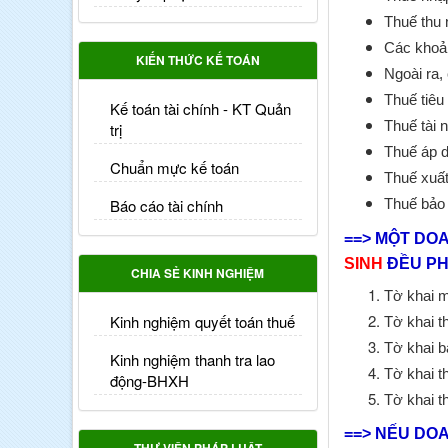
Thuế thu 
Các khoản
KIẾN THỨC KẾ TOÁN
Ngoài ra,
Thuế tiêu 
Kế toán tài chính - KT Quản
Thuế tài 
trị
Thuế áp d
Chuẩn mực kế toán
Thuế xuất
Báo cáo tài chính
Thuế bảo 
==> MỘT DO
SINH
ĐỀU PH
CHIA SẺ KINH NGHIỆM
Tờ khai m
Kinh nghiệm quyết toán thuế
Tờ khai th
Tờ khai b
Kinh nghiệm thanh tra lao
Tờ khai t
động-BHXH
Tờ khai t
==> NẾU DOA