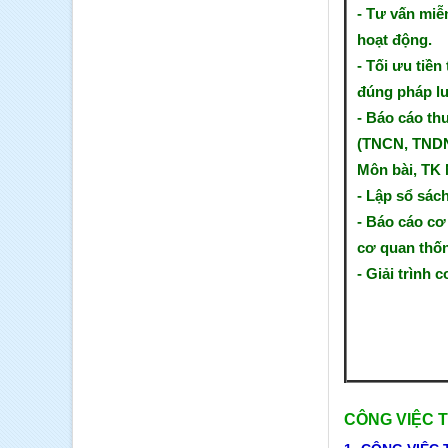
- Tư vấn miễn
hoạt động.
- Tối ưu tiền
đúng pháp lu
- Báo cáo th
(TNCN, TNDN
Môn bài, TK 
- Lập sổ sác
- Báo cáo cơ
cơ quan thốn
- Giải trình 
CÔNG VIỆC 