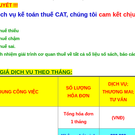
YẾT !!!
ch vụ kế toán thuế CAT, chúng tôi
cam kết chị
huế thiếu
thuế chậm
huế sai.
h nhiệm giải trình cơ quan thuế về tất cả số liệu sổ sách, báo c
GIÁ DỊCH VỤ THEO THÁNG:
DỊCH VỤ;
SỐ LƯỢNG
DUNG CÔNG VIỆC
THƯƠNG MAI;
HÓA ĐƠN
TƯ VẤN
Tổng hóa đơn
(VNĐ)
1 tháng