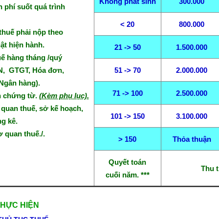
Không phát sinh
300.000
 phí suốt quá trình
< 20
800.000
 thuế phải nộp theo
ật hiện hành.
21 -> 50
1.500.000
uế hàng tháng /quý
, GTGT, Hóa đơn,
51 -> 70
2.000.000
Ngân hàng).
71 -> 100
2.500.000
h chứng từ.
(Kèm phụ lục).
 quan thuế, sở kế hoạch,
101 -> 150
3.100.000
g kê.
cơ quan thuế./.
> 150
Thỏa thuận
Quyết toán
Thu t
cuối năm. ***
THỰC HIỆN