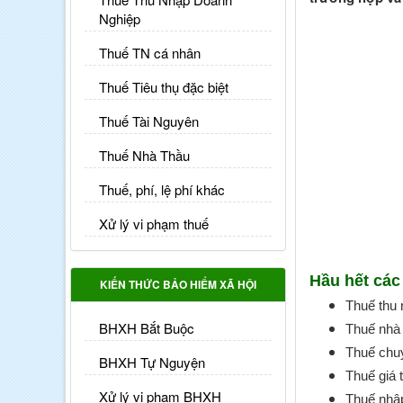
Nghiệp
Thuế TN cá nhân
Thuế Tiêu thụ đặc biệt
Thuế Tài Nguyên
Thuế Nhà Thầu
Thuế, phí, lệ phí khác
Xử lý vi phạm thuế
Hầu hết các
KIẾN THỨC BẢO HIỂM XÃ HỘI
Thuế thu 
BHXH Bắt Buộc
Thuế nhà 
Thuế chu
BHXH Tự Nguyện
Thuế giá t
Xử lý vi phạm BHXH
Thuế nhậ