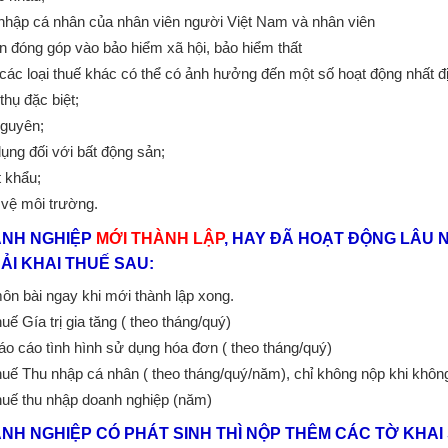
nhập cá nhân của nhân viên người Việt Nam và nhân viên
 đóng góp vào bảo hiểm xã hội, bảo hiểm thất
 các loại thuế khác có thể có ảnh hưởng đến một số hoạt động nhất đ
thụ đặc biệt;
nguyên;
ụng đối với bất động sản;
 khẩu;
vệ môi trường.
ANH NGHIỆP
MỚI THÀNH LẬP
, HAY ĐÃ HOẠT ĐỘNG LÂU 
ẢI KHAI THUẾ SAU:
ôn bài ngay khi mới thành lập xong.
uế Gía trị gia tăng ( theo tháng/quý)
áo cáo tình hình sử dụng hóa đơn ( theo tháng/quý)
huế Thu nhập cá nhân ( theo tháng/quý/năm), chỉ không nộp khi không
huế thu nhập doanh nghiệp (năm)
NH NGHIỆP CÓ PHÁT SINH THÌ NỘP THÊM CÁC TỜ KHAI