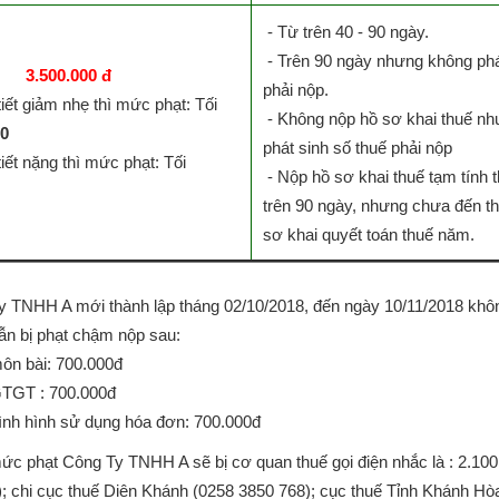
- Từ trên 40 - 90 ngày.
- Trên 90 ngày nhưng không phá
3.500.000 đ
phải nộp.
tiết giảm nhẹ thì mức phạt: Tối
- Không nộp hồ sơ khai thuế n
00
phát sinh số thuế phải nộp
tiết nặng thì mức phạt: Tối
- Nộp hồ sơ khai thuế tạm tính 
trên 90 ngày, nhưng chưa đến th
sơ khai quyết toán thuế năm.
 TNHH A mới thành lập tháng 02/10/2018, đến ngày 10/11/2018 không
vẫn bị phạt chậm nộp sau:
ôn bài: 700.000đ
GTGT : 700.000đ
ình hình sử dụng hóa đơn: 700.000đ
c phạt Công Ty TNHH A sẽ bị cơ quan thuế gọi điện nhắc là : 2.100.
; chi cục thuế Diên Khánh (0258 3850 768); cục thuế Tỉnh Khánh Hòa 