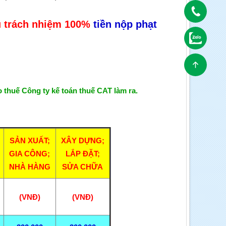
u trách nhiệm 100%
tiền nộp phạt
áo thuế Công ty kế toán thuế CAT làm ra.
SẢN XUẤT;
XÂY DỰNG;
GIA CÔNG;
LẮP ĐẶT;
NHÀ HÀNG
SỬA CHỮA
(VNĐ)
(VNĐ)