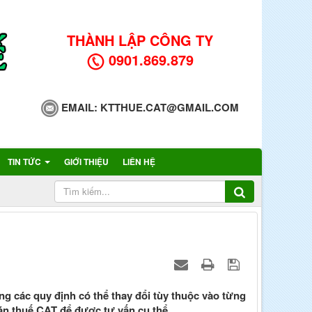
THÀNH LẬP CÔNG TY
0901.869.879
EMAIL:
KTTHUE.CAT@GMAIL.COM
TIN TỨC
GIỚI THIỆU
LIÊN HỆ
ng các quy định có thể thay đổi tùy thuộc vào từng
oán thuế CAT để được tư vấn cụ thể.