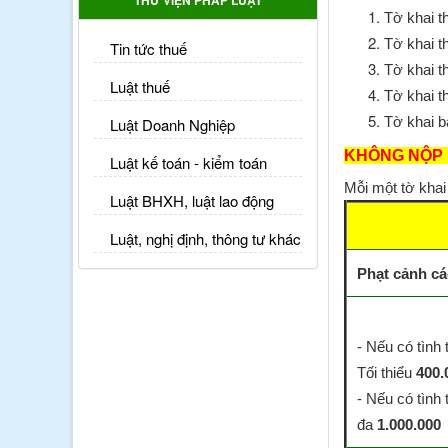
THƯ VIỆN PHÁP LUẬT
Tờ khai th
Tờ khai t
Tin tức thuế
Tờ khai t
Luật thuế
Tờ khai t
Tờ khai b
Luật Doanh Nghiệp
KHÔNG NỘP 
Luật kế toán - kiểm toán
Mỗi một tờ khai
Luật BHXH, luật lao động
Luật, nghị định, thông tư khác
Phạt cảnh cá
- Nếu có tình 
Tối thiểu
400.
- Nếu có tình 
đa
1.000.000