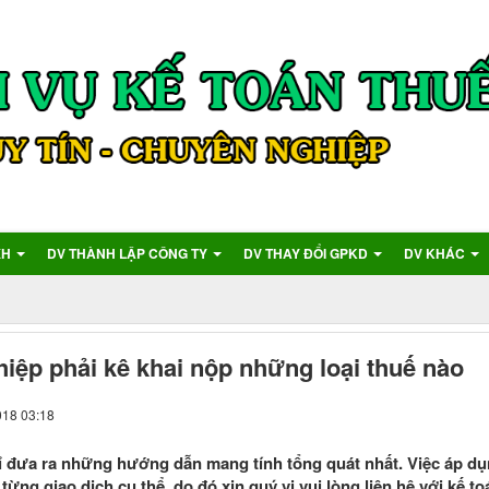
XH
DV THÀNH LẬP CÔNG TY
DV THAY ĐỔI GPKD
DV KHÁC
iệp phải kê khai nộp những loại thuế nào
018 03:18
hỉ đưa ra những hướng dẫn mang tính tổng quát nhất. Việc áp dụ
từng giao dịch cụ thể, do đó xin quý vị vui lòng liên hệ với kế t