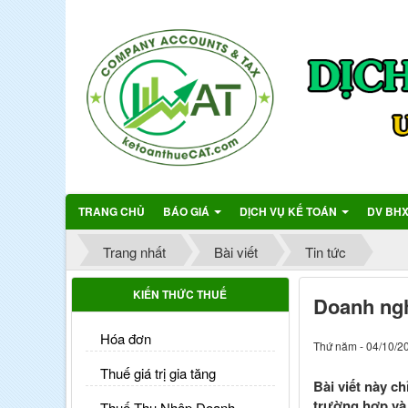
TRANG CHỦ
BÁO GIÁ
DỊCH VỤ KẾ TOÁN
DV BH
Trang nhất
Bài viết
Tin tức
KIẾN THỨC THUẾ
Doanh ngh
Hóa đơn
Thứ năm - 04/10/2
Thuế giá trị gia tăng
Bài viết này c
trường hợp và 
Thuế Thu Nhập Doanh