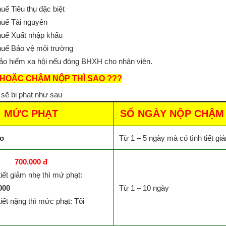
uế Tiêu thụ đặc biệt
huế Tài nguyên
huế Xuất nhập khẩu
huế Bảo vệ môi trường
ảo hiểm xa hội nếu đóng BHXH cho nhân viên.
HOẶC CHẬM NỘP THÌ SAO ???
 sẽ bị phạt như sau
MỨC PHẠT
SỐ NGÀY NỘP CHẬM (
o
Từ 1 – 5 ngày mà có tình tiết gi
700.000 đ
tiết giảm nhẹ thì mứ phạt:
000
Từ 1 – 10 ngày
tiết nặng thì mức phạt: Tối