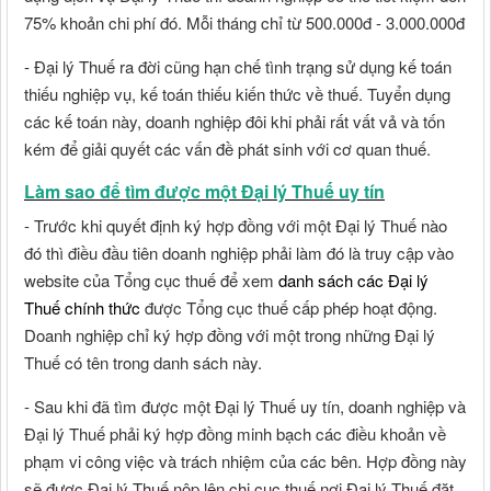
75% khoản chi phí đó. Mỗi tháng chỉ từ 500.000đ - 3.000.000đ
- Đại lý Thuế ra đời cũng hạn chế tình trạng sử dụng kế toán
thiếu nghiệp vụ, kế toán thiếu kiến thức về thuế. Tuyển dụng
các kế toán này, doanh nghiệp đôi khi phải rất vất vả và tốn
kém để giải quyết các vấn đề phát sinh với cơ quan thuế.
Làm sao để tìm được một Đại lý Thuế uy tín
- Trước khi quyết định ký hợp đồng với một Đại lý Thuế nào
đó thì điều đầu tiên doanh nghiệp phải làm đó là truy cập vào
website của Tổng cục thuế để xem
danh sách các Đại lý
Thuế chính thức
được Tổng cục thuế cấp phép hoạt động.
Doanh nghiệp chỉ ký hợp đồng với một trong những Đại lý
Thuế có tên trong danh sách này.
- Sau khi đã tìm được một Đại lý Thuế uy tín, doanh nghiệp và
Đại lý Thuế phải ký hợp đồng minh bạch các điều khoản về
phạm vi công việc và trách nhiệm của các bên. Hợp đồng này
sẽ được Đại lý Thuế nộp lên chi cục thuế nơi Đại lý Thuế đặt