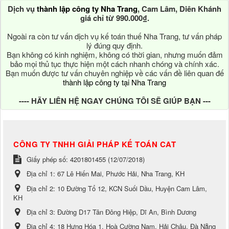
Dịch vụ
thành lập công ty Nha Trang
, Cam Lâm, Diên Khánh
giá chỉ từ 990.000₫.
Ngoài ra còn tư vấn dịch vụ kế toán thuế Nha Trang, tư vấn pháp
lý đúng quy định.
Bạn không có kinh nghiệm, không có thời gian, nhưng muốn đảm
bảo mọi thủ tục thực hiện một cách nhanh chóng và chính xác.
Bạn muốn được tư vấn chuyên nghiệp về các vấn đề liên quan đế
thành lập công ty tại Nha Trang
---- HÃY LIÊN HỆ NGAY CHÚNG TÔI SẼ GIÚP BẠN ---
CÔNG TY TNHH GIẢI PHÁP KẾ TOÁN CAT
Giấy phép số: 4201801455 (12/07/2018)
Địa chỉ 1:
67 Lê Hiến Mai, Phước Hải, Nha Trang, KH
Địa chỉ 2:
10 Đường Tổ 12, KCN Suối Dầu, Huyện Cam Lâm,
KH
Địa chỉ 3:
Đường D17 Tân Đông Hiệp, Dĩ An, Bình Dương
Địa chỉ 4:
18 Hưng Hóa 1, Hoà Cường Nam, Hải Châu, Đà Nẵng