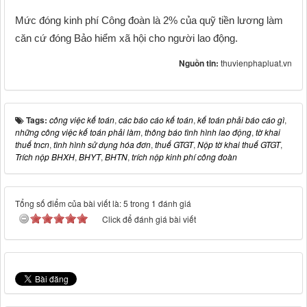
Mức đóng kinh phí Công đoàn là 2% của quỹ tiền lương làm
căn cứ đóng Bảo hiểm xã hội cho người lao động.
Nguồn tin:
thuvienphapluat.vn
Tags:
công việc kế toán
,
các báo cáo kế toán
,
kế toán phải báo cáo gì
,
những công việc kế toán phải làm
,
thông báo tình hình lao động
,
tờ khai
thuế tncn
,
tình hình sử dụng hóa đơn
,
thuế GTGT
,
Nộp tờ khai thuế GTGT
,
Trích nộp BHXH
,
BHYT
,
BHTN
,
trích nộp kinh phí công đoàn
Tổng số điểm của bài viết là: 5 trong 1 đánh giá
Click để đánh giá bài viết