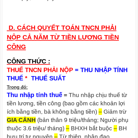
D. CÁCH QUYẾT TOÁN TNCN PHẢI
NỘP CẢ NĂM TỪ TIỀN LƯƠNG TIỀN
CÔNG
CÔNG THỨC :
THUẾ TNCN PHẢI NỘP
= THU NHẬP TÍNH
THUẾ
*
THUẾ SUẤT
Trong đó:
Thu nhập tính thuế
=
Thu nhập chịu thuế từ
tiền lương, tiền công (bao gồm các khoản lợi
ích bằng tiền, bà không bằng tiền)
–
Giảm trừ
GIA CẢNH
(bản thân 9 triệu/tháng; Người phụ
thuộc 3.6 triệu/ tháng)
–
BHXH bắt buộc
–
BH
hưu trí tự nguyện
–
Từ thiện, nhân đạo,