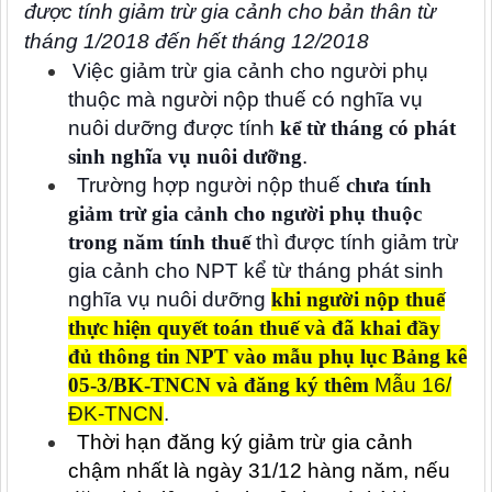
được tính giảm trừ gia cảnh cho bản thân từ
tháng 1/2018 đến hết tháng 12/2018
Việc giảm trừ gia cảnh cho người phụ
thuộc mà người nộp thuế có nghĩa vụ
nuôi dưỡng được tính
kể từ tháng có phát
sinh nghĩa vụ nuôi dưỡng
.
Trường hợp người nộp thuế
chưa tính
giảm trừ gia cảnh cho người phụ thuộc
trong năm tính thuế
thì được tính giảm trừ
gia cảnh cho NPT kể từ tháng phát sinh
nghĩa vụ nuôi dưỡng
khi người nộp thuế
thực hiện quyết toán thuế và đã khai đầy
đủ thông tin NPT vào mẫu phụ lục Bảng kê
05-3/BK-TNCN và đăng ký thêm
Mẫu 16/
ĐK-TNCN
.
Thời hạn đăng ký giảm trừ gia cảnh
chậm nhất là ngày 31/12 hàng năm, nếu