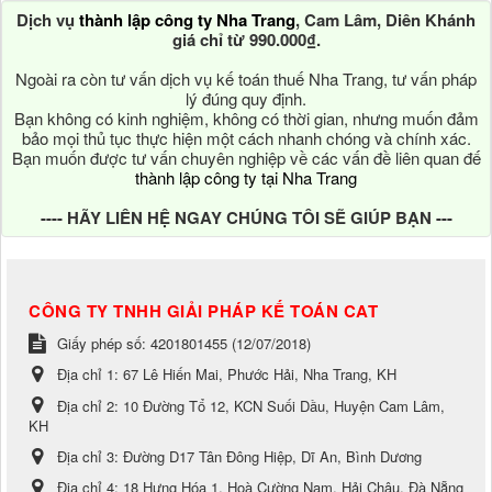
Dịch vụ
thành lập công ty Nha Trang
, Cam Lâm, Diên Khánh
giá chỉ từ 990.000₫.
Ngoài ra còn tư vấn dịch vụ kế toán thuế Nha Trang, tư vấn pháp
lý đúng quy định.
Bạn không có kinh nghiệm, không có thời gian, nhưng muốn đảm
bảo mọi thủ tục thực hiện một cách nhanh chóng và chính xác.
Bạn muốn được tư vấn chuyên nghiệp về các vấn đề liên quan đế
thành lập công ty tại Nha Trang
---- HÃY LIÊN HỆ NGAY CHÚNG TÔI SẼ GIÚP BẠN ---
CÔNG TY TNHH GIẢI PHÁP KẾ TOÁN CAT
Giấy phép số: 4201801455 (12/07/2018)
Địa chỉ 1:
67 Lê Hiến Mai, Phước Hải, Nha Trang, KH
Địa chỉ 2:
10 Đường Tổ 12, KCN Suối Dầu, Huyện Cam Lâm,
KH
Địa chỉ 3:
Đường D17 Tân Đông Hiệp, Dĩ An, Bình Dương
Địa chỉ 4:
18 Hưng Hóa 1, Hoà Cường Nam, Hải Châu, Đà Nẵng