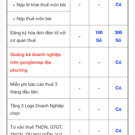
-
-
Có
+ Nộp tờ khai thuế môn bài
+ Nộp thuế môn bài
100
300
Đăng ký hóa đơn điện tử với
-
cơ quan thuế
Số
Số
Quảng bá doanh nghiệp
trên googlemap địa
-
-
Có
phương
Miễn phí báo cáo thuế 3
-
-
Có
tháng đầu tiên.
Tặng 3 Logo Doanh Nghiệp
-
-
Có
chọn
Tư vấn thuế TNDN, GTGT,
-
-
Có
TNCN, TÀI NGUYÊN..V.V...