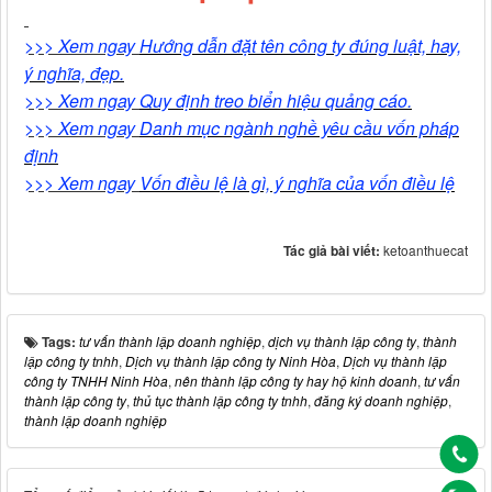
>>> Xem ngay
Hướng dẫn đặt tên công ty đúng luật, hay,
ý nghĩa, đẹp.
>>> Xem ngay
Quy định treo biển hiệu quảng cáo.
>>> Xem ngay
Danh mục ngành nghề yêu cầu vốn pháp
định
>>> Xem ngay
Vốn điều lệ là gì, ý nghĩa của vốn điều lệ
Tác giả bài viết:
ketoanthuecat
Tags:
tư vấn thành lập doanh nghiệp
,
dịch vụ thành lập công ty
,
thành
lập công ty tnhh
,
Dịch vụ thành lập công ty Ninh Hòa
,
Dịch vụ thành lập
công ty TNHH Ninh Hòa
,
nên thành lập công ty hay hộ kinh doanh
,
tư vấn
thành lập công ty
,
thủ tục thành lập công ty tnhh
,
đăng ký doanh nghiệp
,
thành lập doanh nghiệp