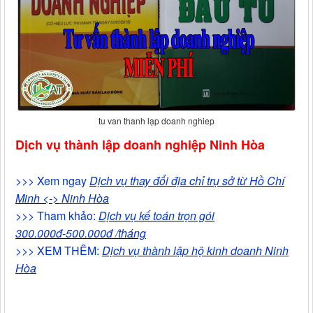
tu van thanh lạp doanh nghiep
Dịch vụ thành lập doanh nghiệp Ninh Hòa
>>> Xem ngay
Dịch vụ thay đổi địa chỉ trụ sở từ Hồ Chí
Minh <->
Ninh Hòa
>>> Tham khảo:
Dịch vụ kế toán trọn gói
300.000đ-500.000đ /tháng
>>> XEM THÊM:
Dịch vụ thành lập hộ kinh doan
h Ninh
Hòa