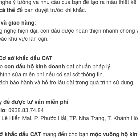
nghe ý tưởng và nhu cầu của bạn để tạo ra mẫu thiết kế 
để bạn duyệt trước khi khắc.
cá thể
:
 và giao hàng
 nghệ hiện đại, con dấu được hoàn thiện nhanh chóng v
ác khu vực lân cận.
Cơ sở khắc dấu CAT
ảo
đạt chuẩn pháp lý.
con dấu hộ kinh doanh
hỉnh sửa miễn phí nếu có sai sót thông tin.
ách bảo hành và hỗ trợ lâu dài trong quá trình sử dụng.
y để được tư vấn miễn phí
: 0938.83.74.84
alo
7 Lê Hiến Mai, P. Phước Hải, TP. Nha Trang, T. Khánh H
mang đến cho bạn
ở khắc dấu CAT
mộc vuông hộ kin