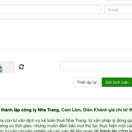
ụ
thành lập công ty Nha Trang
, Cam Lâm, Diên Khánh giá chỉ từ 9
ra còn tư vấn dịch vụ kế toán thuế Nha Trang, tư vấn pháp lý đúng qu
ông có thời gian, nhưng muốn đảm bảo mọi thủ tục thực hiện một c
 tư vấn chuyên nghiệp về các vấn đề liên quan đế
thành lập công t