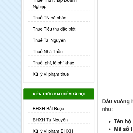
Nghiệp
Thuế TN cá nhân
Thuế Tiêu thụ đặc biệt
Thuế Tài Nguyên
Thuế Nhà Thầu
Thuế, phí, lệ phí khác
Xử lý vi phạm thuế
KIẾN THỨC BẢO HIỂM XÃ HỘI
Dấu vuông 
như:
BHXH Bắt Buộc
BHXH Tự Nguyện
Tên hộ
Mã số 
Xử lý vi phạm BHXH