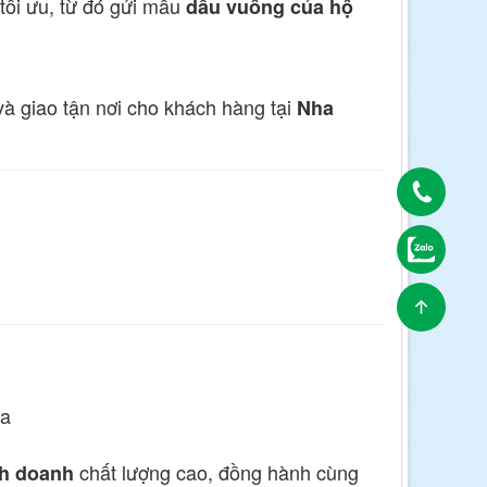
tối ưu, từ đó gửi mẫu
dấu vuông của hộ
à giao tận nơi cho khách hàng tại
Nha
òa
chất lượng cao, đồng hành cùng
h doanh