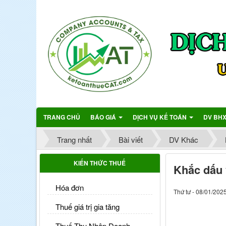
TRANG CHỦ
BÁO GIÁ
DỊCH VỤ KẾ TOÁN
DV BH
Trang nhất
Bài viết
DV Khác
KIẾN THỨC THUẾ
Khắc dấu 
Hóa đơn
Thứ tư - 08/01/202
Thuế giá trị gia tăng
Thuế Thu Nhập Doanh