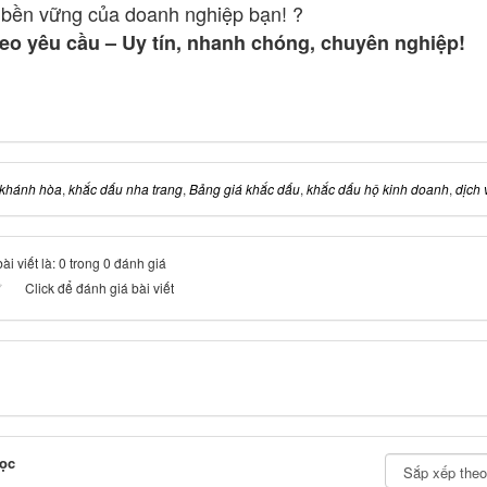
n bền vững của doanh nghiệp bạn! ?
eo yêu cầu – Uy tín, nhanh chóng, chuyên nghiệp!
 khánh hòa
,
khắc dấu nha trang
,
Bảng giá khắc dấu
,
khắc dấu hộ kinh doanh
,
dịch 
i viết là: 0 trong 0 đánh giá
Click để đánh giá bài viết
ọc