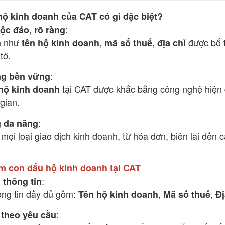
ộ kinh doanh của CAT có gì đặc biệt?
:
độc đáo, rõ ràng
n như
,
,
được bố t
tên hộ kinh doanh
mã số thuế
địa chỉ
tờ.
:
ng bền vững
tại CAT được khắc bằng công nghệ hiện đ
hộ kinh doanh
gian.
:
 đa năng
mọi loại giao dịch kinh doanh, từ hóa đơn, biên lai đến 
àm con dấu hộ kinh doanh tại CAT
:
 thông tin
ng tin đầy đủ gồm:
,
,
Tên hộ kinh doanh
Mã số thuế
Đị
:
 theo yêu cầu