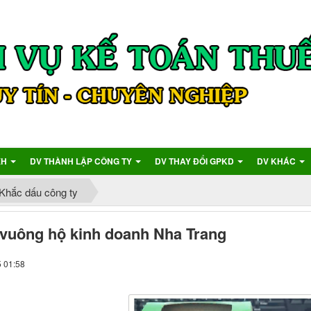
XH
DV THÀNH LẬP CÔNG TY
DV THAY ĐỔI GPKD
DV KHÁC
Khắc dấu công ty
vuông hộ kinh doanh Nha Trang
5 01:58