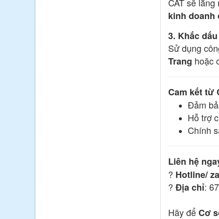
CAT sẽ lắng 
kinh doanh 
3. Khắc dấu
Sử dụng công
hoặc c
Trang
Cam kết từ 
Đảm b
Hỗ trợ c
Chính s
Liên hệ nga
?
Hotline/ z
?
: 6
Địa chỉ
Hãy để
Cơ s