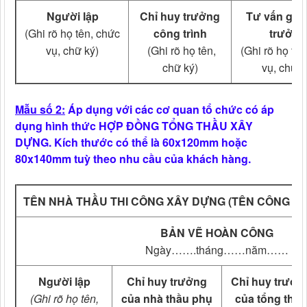
Người lập
Chỉ huy trưởng
Tư vấn giá
(Ghi rõ họ tên, chức
công trình
trưởng
vụ, chữ ký)
(Ghi rõ họ tên,
(Ghi rõ họ tên
chữ ký)
vụ, chữ k
Mẫu số 2:
Áp dụng với các cơ quan tổ chức có áp
dụng hình thức HỢP ĐỒNG TỔNG THẦU XÂY
DỰNG. Kích thước có thể là 60x120mm hoặc
80x140mm tuỳ theo nhu cầu của khách hàng.
TÊN NHÀ THẦU THI CÔNG XÂY DỰNG (TÊN CÔNG TY,
BẢN VẼ HOÀN CÔNG
Ngày…….tháng……năm……
Người lập
Chỉ huy trưởng
Chỉ huy trưởn
(Ghi rõ họ tên,
của nhà thầu phụ
của tổng thầu