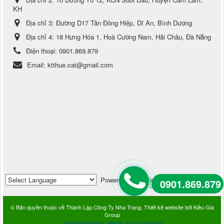
KH
Địa chỉ 3:
Đường D17 Tân Đông Hiệp, Dĩ An, Bình Dương
Địa chỉ 4:
18 Hưng Hóa 1, Hoà Cường Nam, Hải Châu, Đà Nẵng
Điện thoại:
0901.869.879
Email:
ktthue.cat@gmail.com
Powered by
Translate
0901.869.879
© Bản quyền thuộc về
Thành Lập Công Ty Nha Trang
.
Thiết kế website
bởi
Kiều Gia
Group
Thiết Kế Web Nha Trang
Kiều Gia
Xe Du Lịch Nha Trang