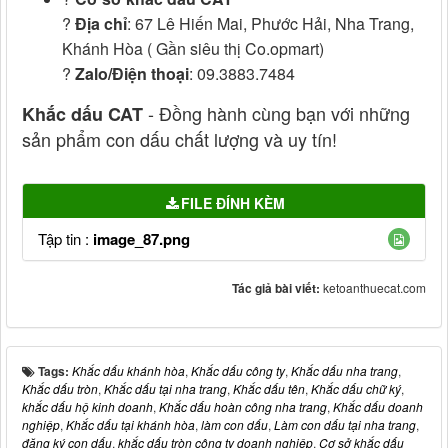
?
Địa chỉ
: 67 Lê Hiến Mai, Phước Hải, Nha Trang,
Khánh Hòa ( Gần siêu thị Co.opmart)
?
Zalo/Điện thoại
: 09.3883.7484
- Đồng hành cùng bạn với những
Khắc dấu CAT
sản phẩm con dấu chất lượng và uy tín!
FILE ĐÍNH KÈM
Tập tin :
image_87.png
Tác giả bài viết:
ketoanthuecat.com
Tags:
Khắc dấu khánh hòa
,
Khắc dấu công ty
,
Khắc dấu nha trang
,
Khắc dấu tròn
,
Khắc dấu tại nha trang
,
Khắc dấu tên
,
Khắc dấu chữ ký
,
khắc dấu hộ kinh doanh
,
Khắc dấu hoàn công nha trang
,
Khắc dấu doanh
nghiệp
,
Khắc dấu tại khánh hòa
,
làm con dấu
,
Làm con dấu tại nha trang
,
đăng ký con dấu
,
khắc dấu tròn công ty doanh nghiệp
,
Cơ sở khắc dấu