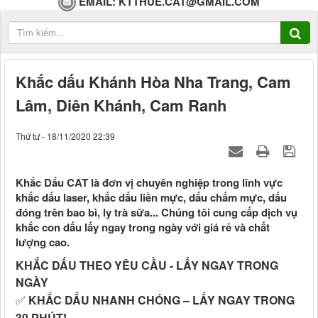
EMAIL:
KTTHUE.CAT@GMAIL.COM
Khắc dấu Khánh Hòa Nha Trang, Cam
Lâm, Diên Khánh, Cam Ranh
Thứ tư - 18/11/2020 22:39
Khắc Dấu CAT là đơn vị chuyên nghiệp trong lĩnh vực
khắc dấu laser, khắc dấu liền mực, dấu chấm mực, dấu
đóng trên bao bì, ly trà sữa... Chúng tôi cung cấp dịch vụ
khắc con dấu lấy ngay trong ngày với giá rẻ và chất
lượng cao.
KHẮC DẤU THEO YÊU CẦU - LẤY NGAY TRONG
NGÀY
✅
KHẮC DẤU NHANH CHÓNG – LẤY NGAY TRONG
30 PHÚT!