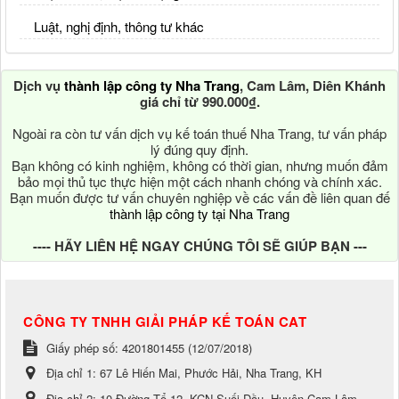
Luật, nghị định, thông tư khác
Dịch vụ
thành lập công ty Nha Trang
, Cam Lâm, Diên Khánh
giá chỉ từ 990.000₫.
Ngoài ra còn tư vấn dịch vụ kế toán thuế Nha Trang, tư vấn pháp
lý đúng quy định.
Bạn không có kinh nghiệm, không có thời gian, nhưng muốn đảm
bảo mọi thủ tục thực hiện một cách nhanh chóng và chính xác.
Bạn muốn được tư vấn chuyên nghiệp về các vấn đề liên quan đế
thành lập công ty tại Nha Trang
---- HÃY LIÊN HỆ NGAY CHÚNG TÔI SẼ GIÚP BẠN ---
CÔNG TY TNHH GIẢI PHÁP KẾ TOÁN CAT
Giấy phép số: 4201801455 (12/07/2018)
Địa chỉ 1:
67 Lê Hiến Mai, Phước Hải, Nha Trang, KH
Địa chỉ 2:
10 Đường Tổ 12, KCN Suối Dầu, Huyện Cam Lâm,