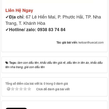
Liên Hệ Ngay
✔
: 67 Lê Hiến Mai, P. Phước Hải, TP. Nha
Địa chỉ
Trang, T. Khánh Hòa
✔
Hotline/ zalo: 0938 83 74 84
Tác giả bài viết:
ketoanthuecat.com
Tags:
làm con dấu tên
,
khắc dấu tên giá rẻ
,
dấu tên in lên áo
,
khắc dấu
tên nha trang
,
giá con dấu tên
Tổng số điểm của bài viết là: 0 trong 0 đánh giá
Click để đánh giá bài viết