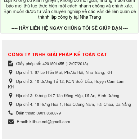
bảo mọi thủ tục thực hiện một cách nhanh chóng và chính xác.
Bạn muốn được tư vấn chuyên nghiệp về các vấn đề liên quan đế
thành lập công ty tại Nha Trang
---- HÃY LIÊN HỆ NGAY CHÚNG TÔI SẼ GIÚP BẠN ---
CÔNG TY TNHH GIẢI PHÁP KẾ TOÁN CAT
Giấy phép số: 4201801455 (12/07/2018)
Địa chỉ 1:
67 Lê Hiến Mai, Phước Hải, Nha Trang, KH
Địa chỉ 2:
10 Đường Tổ 12, KCN Suối Dầu, Huyện Cam Lâm,
KH
Địa chỉ 3:
Đường D17 Tân Đông Hiệp, Dĩ An, Bình Dương
Địa chỉ 4:
18 Hưng Hóa 1, Hoà Cường Nam, Hải Châu, Đà Nẵng
Điện thoại:
0901.869.879
Email:
ktthue.cat@gmail.com