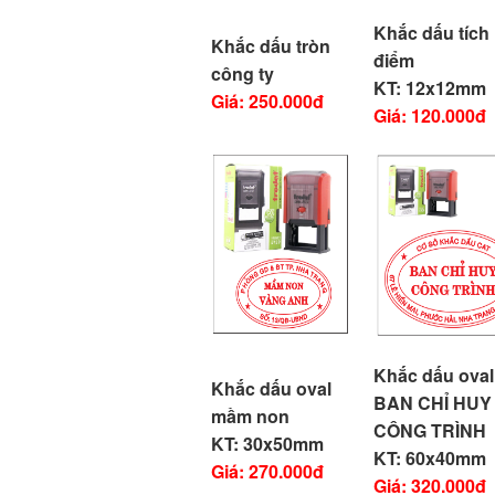
Khắc dấu tích
Khắc dấu tròn
điểm
công ty
KT: 12x12mm
Giá: 250.000đ
Giá: 120.000đ
Khắc dấu ova
Khắc dấu oval
BAN CHỈ HUY
mầm non
CÔNG TRÌNH
KT: 30x50mm
KT: 60x40mm
Giá: 270.000đ
Giá: 320.000đ