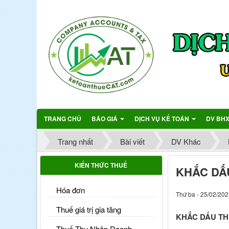
TRANG CHỦ
BÁO GIÁ
DỊCH VỤ KẾ TOÁN
DV BH
Trang nhất
Bài viết
DV Khác
KIẾN THỨC THUẾ
KHẮC DẤ
Hóa đơn
Thứ ba - 25/02/202
Thuế giá trị gia tăng
KHẮC DẤU TH
Thuế Thu Nhập Doanh