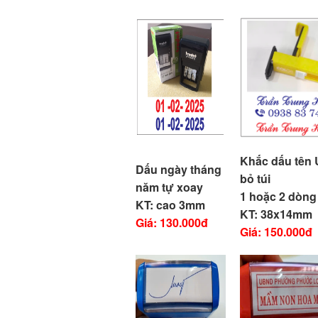
Khắc dấu tên
Dấu ngày tháng
bỏ túi
năm tự xoay
1 hoặc 2 dòng
KT: cao 3mm
KT: 38x14mm
Giá: 130.000đ
Giá: 150.000đ