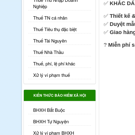
✅
KHẮC DẤ
Nghiệp
✅
Thiết kế 
Thuế TN cá nhân
✅
Duyệt mẫu
Thuế Tiêu thụ đặc biệt
✅
Giao hàng
Thuế Tài Nguyên
?
Miễn phí 
Thuế Nhà Thầu
Thuế, phí, lệ phí khác
Xử lý vi phạm thuế
KIẾN THỨC BẢO HIỂM XÃ HỘI
BHXH Bắt Buộc
BHXH Tự Nguyện
Xử lý vi phạm BHXH