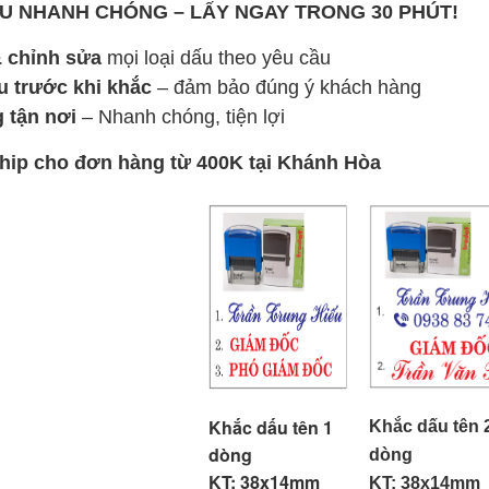
U NHANH CHÓNG – LẤY NGAY TRONG 30 PHÚT!
& chỉnh sửa
mọi loại dấu theo yêu cầu
 trước khi khắc
– đảm bảo đúng ý khách hàng
 tận nơi
– Nhanh chóng, tiện lợi
ship cho đơn hàng từ 400K tại Khánh Hòa
Khắc dấu tên 1
Khắc dấu tên 
dòng
dòng
KT: 38x14mm
KT: 38x14mm