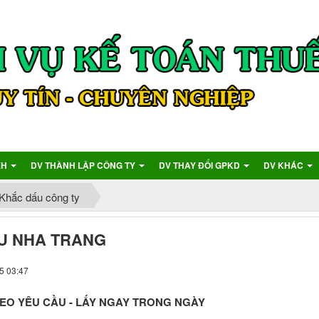
XH
DV THÀNH LẬP CÔNG TY
DV THAY ĐỔI GPKD
DV KHÁC
Khắc dấu công ty
U NHA TRANG
5 03:47
EO YÊU CẦU - LẤY NGAY TRONG NGÀY