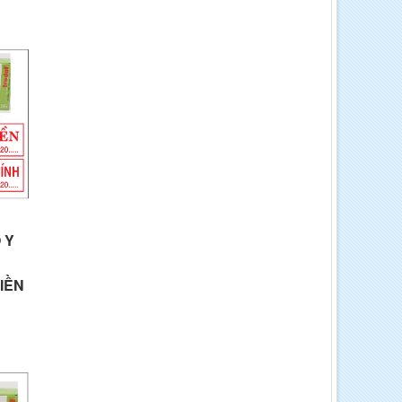
 Y
IỀN