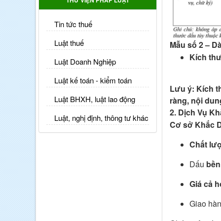
THƯ VIỆN PHÁP LUẬT
Tin tức thuế
Luật thuế
Mẫu số 2
– Dà
Kích th
Luật Doanh Nghiệp
Luật kế toán - kiểm toán
Lưu ý:
Kích t
Luật BHXH, luật lao động
ràng, nội dun
2.
Dịch Vụ Kh
Luật, nghị định, thông tư khác
Cơ sở Khắc 
Chất lư
Dấu
bền
Giá cả h
Giao hàn