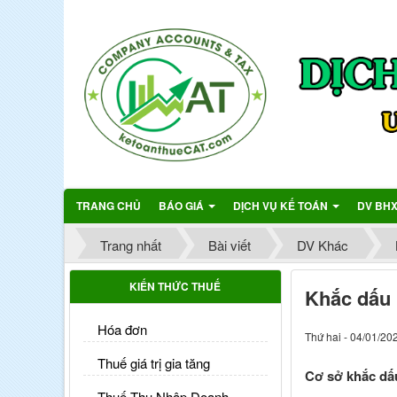
TRANG CHỦ
BÁO GIÁ
DỊCH VỤ KẾ TOÁN
DV BH
Trang nhất
Bài viết
DV Khác
KIẾN THỨC THUẾ
Khắc dấu
Hóa đơn
Thứ hai - 04/01/20
Thuế giá trị gia tăng
Cơ sở khắc dấ
Thuế Thu Nhập Doanh