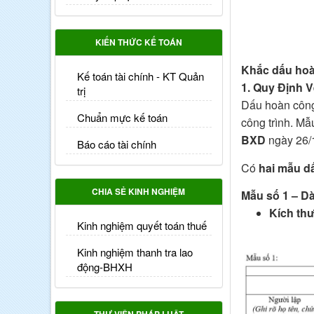
KIẾN THỨC KẾ TOÁN
Khắc dấu hoà
Kế toán tài chính - KT Quản
1.
Quy Định 
trị
Dấu hoàn công
Chuẩn mực kế toán
công trình. M
BXD
ngày 26/
Báo cáo tài chính
Có
hai mẫu d
CHIA SẺ KINH NGHIỆM
Mẫu số 1
– Dà
Kích th
Kinh nghiệm quyết toán thuế
Kinh nghiệm thanh tra lao
động-BHXH