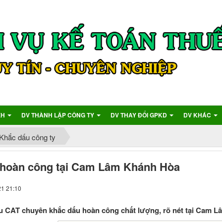
XH
DV THÀNH LẬP CÔNG TY
DV THAY ĐỔI GPKD
DV KHÁC
Khắc dấu công ty
 hoàn công tại Cam Lâm Khánh Hòa
21 21:10
u CAT chuyên khắc dấu hoàn công chất lượng, rõ nét tại Cam 