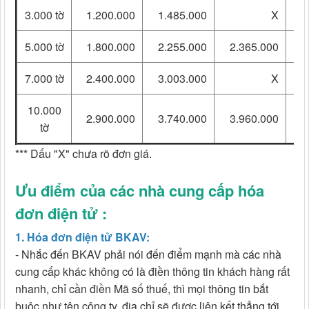
3.000 tờ
1.200.000
1.485.000
X
4
5.000 tờ
1.800.000
2.255.000
2.365.000
5
7.000 tờ
2.400.000
3.003.000
X
10.000
2.900.000
3.740.000
3.960.000
tờ
*** Dấu "X" chưa rõ đơn giá.
Ưu điểm của các nhà cung cấp hóa
đơn điện tử :
1. Hóa đơn điện tử BKAV:
- Nhắc đến BKAV phải nói đến điểm mạnh mà các nhà
cung cấp khác không có là điền thông tin khách hàng rất
nhanh, chỉ cần điền Mã số thuế, thì mọi thông tin bắt
buộc như tên công ty, địa chỉ sẽ được liên kết thẳng tới