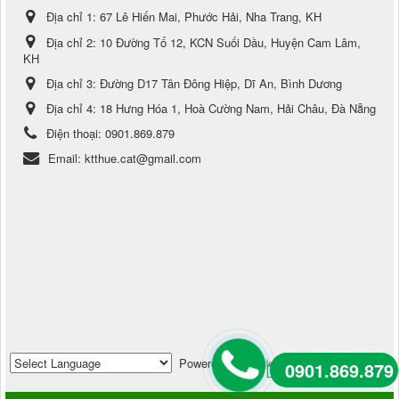
Địa chỉ 1:
67 Lê Hiến Mai, Phước Hải, Nha Trang, KH
Địa chỉ 2:
10 Đường Tổ 12, KCN Suối Dầu, Huyện Cam Lâm,
KH
Địa chỉ 3:
Đường D17 Tân Đông Hiệp, Dĩ An, Bình Dương
Địa chỉ 4:
18 Hưng Hóa 1, Hoà Cường Nam, Hải Châu, Đà Nẵng
Điện thoại:
0901.869.879
Email:
ktthue.cat@gmail.com
Powered by
Translate
0901.869.879