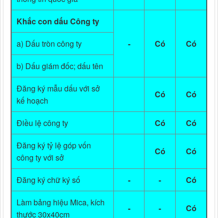
Khắc con dấu Công ty
a) Dấu tròn công ty
-
Có
Có
b) Dấu giám đốc; dấu tên
Đăng ký mẫu dấu với sở
Có
Có
kế hoạch
Điều lệ công ty
Có
Có
Đăng ký tỷ lệ góp vốn
Có
Có
công ty với sở
Đăng ký chữ ký số
-
-
Có
Làm bảng hiệu Mica, kích
-
-
Có
thước 30x40cm