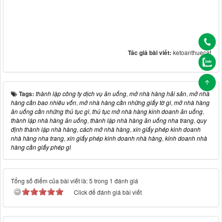
Tác giả bài viết:
ketoanthuecat
Tags:
thành lập công ty dịch vụ ăn uống
,
mở nhà hàng hải sản
,
mở nhà
hàng cần bao nhiêu vốn
,
mở nhà hàng cần những giấy tờ gì
,
mở nhà hàng
ăn uống cần những thủ tục gì
,
thủ tục mở nhà hàng kinh doanh ăn uống
,
thành lập nhà hàng ăn uống
,
thành lập nhà hàng ăn uống nha trang
,
quy
định thành lập nhà hàng
,
cách mở nhà hàng
,
xin giấy phép kinh doanh
nhà hàng nha trang
,
xin giấy phép kinh doanh nhà hàng
,
kinh doanh nhà
hàng cần giấy phép gì
Tổng số điểm của bài viết là: 5 trong 1 đánh giá
Click để đánh giá bài viết