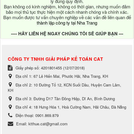
lý đúng quy định.
Bạn không có kinh nghiệm, không có thời gian, nhưng muốn đảm
bảo mọi thủ tục thực hiện một cách nhanh chóng và chính xác.
Bạn muốn được tư vấn chuyên nghiệp về các vấn đề liên quan đế
thành lập công ty tại Nha Trang
---- HÃY LIÊN HỆ NGAY CHÚNG TÔI SẼ GIÚP BẠN ---
CÔNG TY TNHH GIẢI PHÁP KẾ TOÁN CAT
Giấy phép số: 4201801455 (12/07/2018)
Địa chỉ 1:
67 Lê Hiến Mai, Phước Hải, Nha Trang, KH
Địa chỉ 2:
10 Đường Tổ 12, KCN Suối Dầu, Huyện Cam Lâm,
KH
Địa chỉ 3:
Đường D17 Tân Đông Hiệp, Dĩ An, Bình Dương
Địa chỉ 4:
18 Hưng Hóa 1, Hoà Cường Nam, Hải Châu, Đà Nẵng
Điện thoại:
0901.869.879
Email:
ktthue.cat@gmail.com