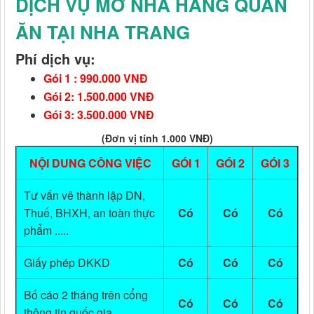
DỊCH VỤ MỞ NHÀ HÀNG QUÁN
ĂN TẠI NHA TRANG
Phí dịch vụ:
Gói 1 : 990.000 VNĐ
Gói 2: 1.500.000 VNĐ
Gói 3: 3.500.000 VNĐ
(Đơn vị tính 1.000 VNĐ)
NỘI DUNG CÔNG VIỆC
GÓI 1
GÓI 2
GÓI 3
Tư vấn vê thành lập DN,
Thuế, BHXH, an toàn thực
Có
Có
Có
phẩm .....
Giấy phép DKKD
Có
Có
Có
Bố cáo 2 tháng trên cổng
Có
Có
Có
thông tin quốc gia