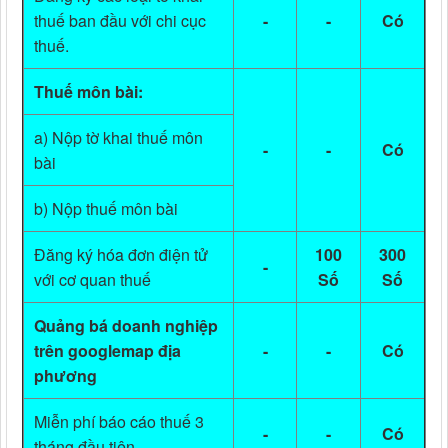
thuế ban đầu với chi cục
-
-
Có
thuế.
Thuế môn bài:
a) Nộp tờ khai thuế môn
-
-
Có
bài
b) Nộp thuế môn bài
Đăng ký hóa đơn điện tử
100
300
-
với cơ quan thuế
Số
Số
Quảng bá doanh nghiệp
trên googlemap địa
-
-
Có
phương
Miễn phí báo cáo thuế 3
-
-
Có
tháng đầu tiên.