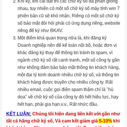
Khi ký, khi cài đặt thì các chữ ký số đa phần giống
nhau, tuy nhiên có một số chữ ký số máy tính win 7
phiên bản cũ sẽ khó nhận. Riêng có một số chữ ký
số bảo mật đòi hỏi phải có ứng dụng riêng, website
riêng để ký như BKAV.
Một điểm khá quan trọng nữa là, khi đăng ký
Doanh nghiệp nên để kế toán nội bộ, hoặc đơn vị
khác đăng ký thay để thông tin tránh bị spam, vì
ngành chữ ký số rất cạnh tranh, một số công ty gần
như không đảm bảo bảo mật thông tin khách hàng,
một đại lý kinh doanh nhiều chữ ký số, và thông tin
khách hàng được truyền cho nhiều công ty. Rất
nhiều email, cuộc gọi điện spam thậm chí là "hù
dọa" về chữ ký số của công ty đó hết hiệu lực, hay
hết hạn, phải gia hạn.v.v.. Rất nhức đầu.
KẾT LUẬN
:
Chúng tôi hiện đang liên kết với gần như
tất cả hãng chữ ký số, Và cam kết giảm giá
5-10%
khi