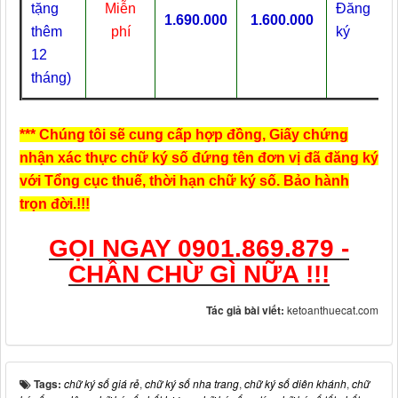
tặng
Miễn
Đăng
1.690.000
1.600.000
thêm
phí
ký
12
tháng)
*** Chúng tôi sẽ cung cấp hợp đồng, Giấy chứng
nhận xác thực chữ ký số đứng tên đơn vị đã đăng ký
với Tổng cục thuế, thời hạn chữ ký số
. Bảo hành
trọn đời.!!!
GỌI NGAY 0901.869.879 -
CHẦN CHỪ GÌ NỮA !!!
Tác giả bài viết:
ketoanthuecat.com
Tags:
chữ ký số giá rẻ
,
chữ ký số nha trang
,
chữ ký số diên khánh
,
chữ