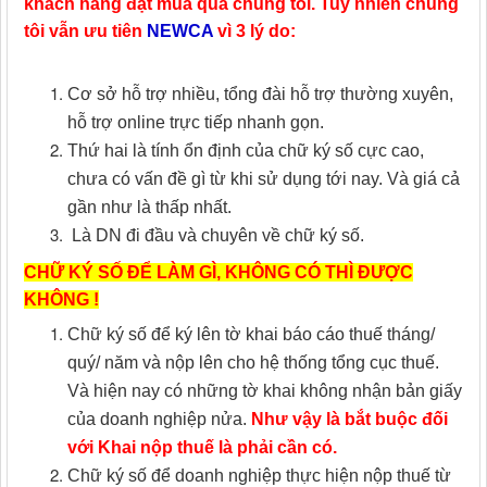
khách hàng đặt mua qua chúng tôi. Tuy nhiên chúng
tôi vẫn ưu tiên
NEWCA
vì 3 lý do:
Cơ sở hỗ trợ nhiều, tổng đài hỗ trợ thường xuyên,
hỗ trợ online trực tiếp nhanh gọn.
Thứ hai là tính ổn định của chữ ký số cực cao,
chưa có vấn đề gì từ khi sử dụng tới nay. Và giá cả
gần như là thấp nhất.
Là DN đi đầu và chuyên về chữ ký số.
CHỮ KÝ SỐ ĐỂ LÀM GÌ, KHÔNG CÓ THÌ ĐƯỢC
KHÔNG !
Chữ ký số để ký lên tờ khai báo cáo thuế tháng/
quý/ năm và nộp lên cho hệ thống tổng cục thuế.
Và hiện nay có những tờ khai không nhận bản giấy
của doanh nghiệp nửa.
Như vậy là bắt buộc đối
với Khai nộp thuế là phải cần có.
Chữ ký số để doanh nghiệp thực hiện nộp thuế từ