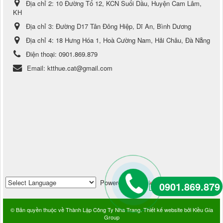
Địa chỉ 2:
10 Đường Tổ 12, KCN Suối Dầu, Huyện Cam Lâm,
KH
Địa chỉ 3:
Đường D17 Tân Đông Hiệp, Dĩ An, Bình Dương
Địa chỉ 4:
18 Hưng Hóa 1, Hoà Cường Nam, Hải Châu, Đà Nẵng
Điện thoại:
0901.869.879
Email:
ktthue.cat@gmail.com
Powered by
Translate
0901.869.879
© Bản quyền thuộc về
Thành Lập Công Ty Nha Trang
.
Thiết kế website
bởi
Kiều Gia
Group