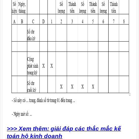
>>> Xem thêm: giải đáp các thắc mắc kế
toán hộ kinh doanh