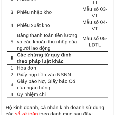
TT
Mẫu số 03-
3
Phiếu nhập kho
VT
Mẫu số 04-
4
Phiếu xuất kho
VT
Bảng thanh toán tiền lương
Mẫu số 05-
5
và các khoản thu nhập của
LĐTL
người lao động
Các chứng từ quy định
II
theo pháp luật khác
1
Hóa đơn
2
Giấy nộp tiền vào NSNN
Giấy báo Nợ, Giấy báo Có
3
của ngân hàng
4
Ủy nhiệm chi
Hộ kinh doanh, cá nhân kinh doanh sử dụng
các
sổ kế toán
theo danh mục sau đây: