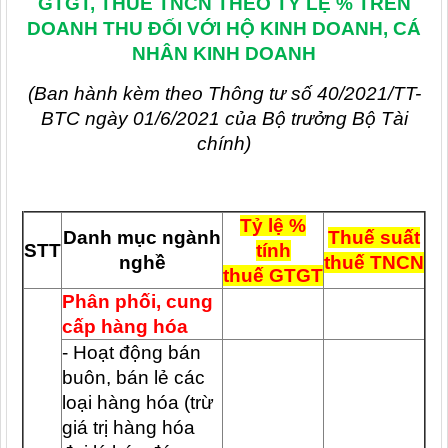
GTGT, THUẾ TNCN THEO TỶ LỆ % TRÊN
DOANH THU ĐỐI VỚI HỘ KINH DOANH, CÁ
NHÂN KINH DOANH
(Ban hành kèm theo Thông tư số 40/2021/TT-
BTC ngày 01/6/2021 của Bộ trưởng Bộ Tài
chính)
Tỷ lệ %
Danh mục ngành
Thuế
suất
STT
tính
nghề
thuế
TNCN
thuế GTGT
Phân phối, cung
cấp hàng hóa
- Hoạt động bán
buôn, bán lẻ các
loại hàng hóa (trừ
giá trị hàng hóa