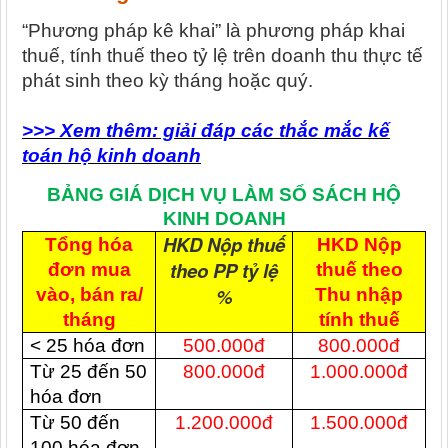
“Phương pháp kê khai” là phương pháp khai
thuế, tính thuế theo tỷ lệ trên doanh thu thực tế
phát sinh theo kỳ tháng hoặc quý.
>>> Xem thêm: giải đáp các thắc mắc kế
toán hộ kinh doanh
BẢNG GIÁ DỊCH VỤ LÀM SỔ SÁCH HỘ
KINH DOANH
HKD Nộp thuế
Tổng hóa
HKD Nộp
theo PP tỷ lệ
đơn mua
thuế theo
%
vào, bán ra/
Thu nhập
tháng
tính thuế
< 25 hóa đơn
500.000đ
800.000đ
Từ 25 đến 50
800.000đ
1.000.000đ
hóa đơn
Từ 50 đến
1.200.000đ
1.500.000đ
100 hóa đơn