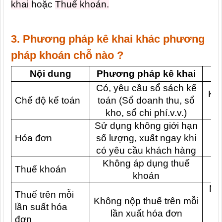
khai
hoặc
Thuế khoán.
3. Phương pháp kê khai khác phương
pháp khoán chỗ nào ?
Nội dung
Phương pháp kê khai
P
Có, yêu cầu sổ sách kế
Kh
Chế độ kế toán
toán (Sổ doanh thu, sổ
kho, sổ chi phí.v.v.)
Sử dụng không giới hạn
Ch
Hóa đơn
số lượng, xuất ngay khi
h
có yêu cầu khách hàng
Không áp dụng thuế
Thuế khoán
Á
khoán
Ng
Thuế trên mỗi
Không nộp thuế trên mỗi
n
lần suất hóa
lần xuất hóa đơn
T
đơn