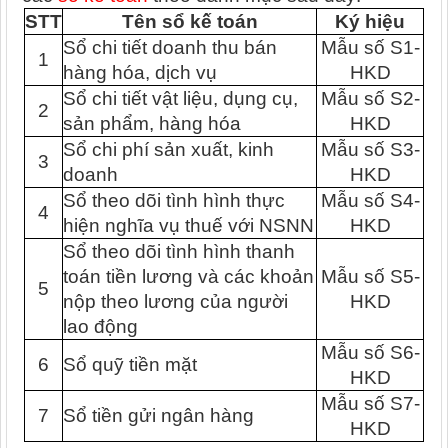
STT
Tên sổ kế toán
Ký hiệu
Sổ chi tiết doanh thu bán
Mẫu số S1-
1
hàng hóa, dịch vụ
HKD
Sổ chi tiết vật liệu, dụng cụ,
Mẫu số S2-
2
sản phẩm, hàng hóa
HKD
Sổ chi phí sản xuất, kinh
Mẫu số S3-
3
doanh
HKD
Sổ theo dõi tình hình thực
Mẫu số S4-
4
hiện nghĩa vụ thuế với NSNN
HKD
Sổ theo dõi tình hình thanh
toán tiền lương và các khoản
Mẫu số S5-
5
nộp theo lương của người
HKD
lao động
Mẫu số S6-
6
Sổ quỹ tiền mặt
HKD
Mẫu số S7-
7
Sổ tiền gửi ngân hàng
HKD