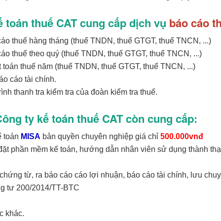
ế toán thuế CAT cung cấp dịch vụ
báo cáo t
cáo thuế hàng tháng (thuế TNDN, thuế GTGT, thuế TNCN, ...)
cáo thuế theo quý (thuế TNDN, thuế GTGT, thuế TNCN, ...)
t toán thuế năm (thuế TNDN, thuế GTGT, thuế TNCN, ...)
áo cáo tài chính.
trình thanh tra kiểm tra của đoàn kiểm tra thuế.
Công ty kế toán thuế CAT còn cung cấp:
ế toán
MISA
bản quyền chuyên nghiệp giá chỉ
5
00.000vnđ
i đặt phần mềm kế toán, hướng dẫn nhân viên sử dụng thành thạo
chứng từ, ra báo cáo cáo lợi nhuận, báo cáo tài chính, lưu chuy
ông tư 200/2014/TT-BTC
c khác.