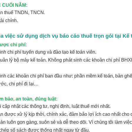
C CUỐI NĂM:
oán thuế TNDN, TNCN.
ài chính.
của việc sử dụng dịch vụ báo cáo thuế trọn gói tại K
 được chi phí:
inh chi phí tuyển dụng và đào tạo kế toán viên.
uản lý bộ máy kế toán. Không phát sinh các khoản chi phí BH
inh các khoản chi phí ban đầu như: phần mềm kế toán, bàn ghế 
ớc, chi phí đi lại…
m bảo, an toàn, đúng luật:
cập nhật các thông tư, nghị định, luật thuế mới nhất.
 toán được xử lý kịp thời, chính xác, đảm bảo lợi ích cao nhất cho
toán luôn gọn gàng, suôn sẻ và dễ theo dõi. Vì chúng tôi làm việ
hép sổ sách được thống nhất ngay từ đầu.