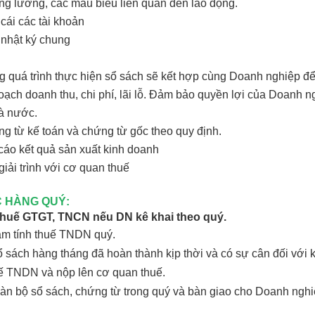
ương, các mẫu biểu liên quan đến lao động.
 các tài khoản
ật ký chung
g quá trình thực hiện sổ sách sẽ kết hợp cùng Doanh nghiệp để c
ạch doanh thu, chi phí, lãi lỗ. Đảm bảo quyền lợi của Doanh n
hà nước.
ng từ kế toán và chứng từ gốc theo quy định.
cáo kết quả sản xuất kinh doanh
giải trình với cơ quan thuế
C HÀNG QUÝ:
 thuế GTGT, TNCN nếu DN kê khai theo quý.
tạm tính thuế TNDN quý.
ổ sách hàng tháng đã hoàn thành kịp thời và có sự cân đối với
uế TNDN và nộp lên cơ quan thuế.
oàn bộ sổ sách, chứng từ trong quý và bàn giao cho Doanh ngh