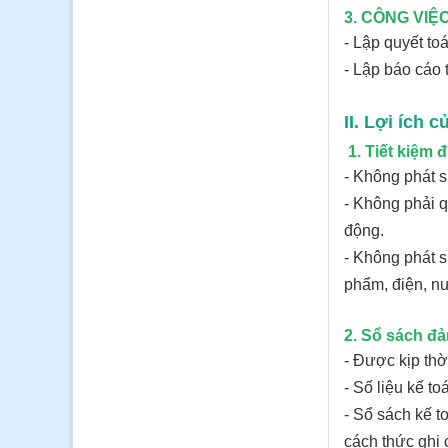
3. CÔNG VIỆ
- Lập quyết t
- Lập báo cáo t
II. Lợi ích 
1. Tiết kiệm
- Không phát s
- Không phải q
động.
- Không phát s
phẩm, điện, nư
2. Sổ sách đả
- Được kịp thời 
- Số liệu kế
- Sổ sách kế 
cách thức ghi c