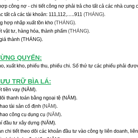
ợp công nợ - chi tiết công nợ phải trả cho tất cả các nhà cung
c tất cả các tài khoản: 111,112,…..911
(THÁNG).
g hợp nhập xuất tồn kho
(THÁNG).
ết vật tư, hàng hóa, thành phẩm
(THÁNG).
 giá thành (THÁNG).
 TỪNG QUYỂN:
o, xuất kho, phiếu thu, phiếu chi. Số thứ tự các phiếu phải đư
 LƯU TRỮ BÌA LÁ:
ết tiền vay (NĂM).
dõi thanh toán bằng ngoại tệ (NĂM).
 hao
tài sản cố định
(NĂM)
.
hao công cụ dụng cụ
(NĂM)
.
hí đầu tư xây dựng (NĂM).
n chi tiết theo dõi các khoản đầu tư vào công ty liên doanh, liê