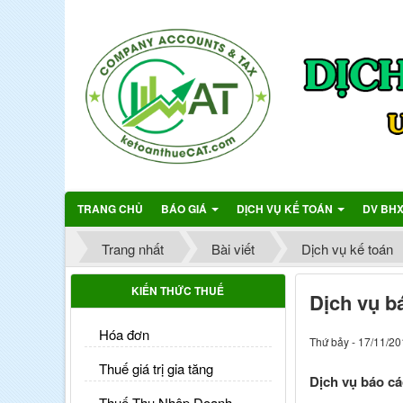
TRANG CHỦ
BÁO GIÁ
DỊCH VỤ KẾ TOÁN
DV BH
Trang nhất
Bài viết
Dịch vụ kế toán
KIẾN THỨC THUẾ
Dịch vụ b
Hóa đơn
Thứ bảy - 17/11/20
Thuế giá trị gia tăng
Dịch vụ báo cá
Thuế Thu Nhập Doanh