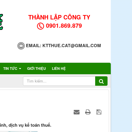
THÀNH LẬP CÔNG TY
0901.869.879
EMAIL:
KTTHUE.CAT@GMAIL.COM
TIN TỨC
GIỚI THIỆU
LIÊN HỆ
nh, dịch vụ kế toán thuế.