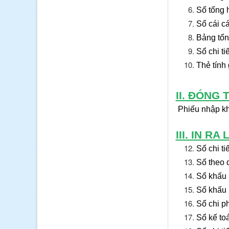
Sổ tổng h
Sổ cái cá
Bảng tổn
Sổ chi ti
Thẻ tính
II. ĐÓNG
Phiếu nhập kh
III. IN RA
Sổ chi ti
Sổ theo 
Sổ khấu
Sổ khấu 
Sổ chi p
Sổ kế toá