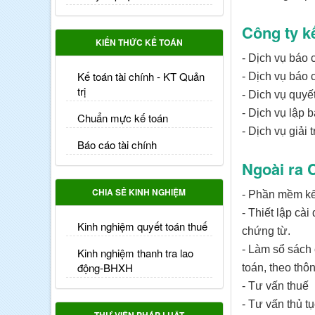
Công ty k
KIẾN THỨC KẾ TOÁN
- Dịch vụ báo 
Kế toán tài chính - KT Quản
- Dịch vụ báo 
trị
- Dich vụ quyế
- Dịch vụ lập b
Chuẩn mực kế toán
- Dịch vụ giải 
Báo cáo tài chính
Ngoài ra 
CHIA SẺ KINH NGHIỆM
- Phần mềm k
- Thiết lập cà
Kinh nghiệm quyết toán thuế
chứng từ.
- Làm sổ sách 
Kinh nghiệm thanh tra lao
động-BHXH
toán, theo th
- Tư vấn thuế
- Tư vấn thủ tụ