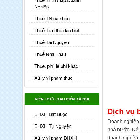
Nghiệp
Thuế TN cá nhân
Thuế Tiêu thụ đặc biệt
Thuế Tài Nguyên
Thuế Nhà Thầu
Thuế, phí, lệ phí khác
Xử lý vi phạm thuế
KIẾN THỨC BẢO HIỂM XÃ HỘI
Dịch vụ 
BHXH Bắt Buộc
Doanh nghiệp s
BHXH Tự Nguyện
nhà nước. Để s
Xử lý vi phạm BHXH
doanh nghiệp 