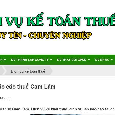
XH
DV THÀNH LẬP CÔNG TY
DV THAY ĐỔI GPKD
DV KHÁC
Dịch vụ kế toán thuế
áo cáo thuế Cam Lâm
18 09:11
o thuế Cam Lâm. Dịch vụ kê khai thuế, dịch vụ lập báo cáo tài chí