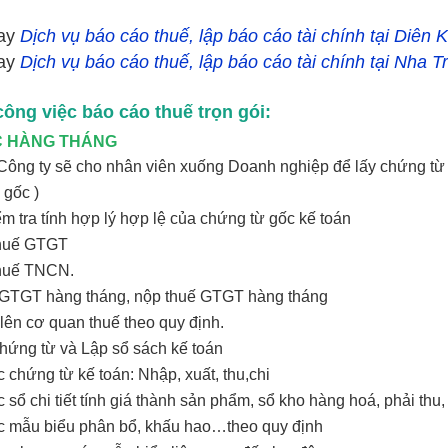
ay
Dịch vụ báo cáo thuế, lập báo cáo tài chính tại Diên 
ay
Dịch vụ báo cáo thuế, lập báo cáo tài chính tại Nha T
 công việc báo cáo thuế trọn gói:
ỆC HÀNG THÁNG
Công ty sẽ cho nhân viên xuống Doanh nghiệp để lấy chứng từ
gốc )
ểm tra tính hợp lý hợp lệ của chứng từ gốc kế toán
 thuế GTGT
thuế TNCN.
́ GTGT hàng tháng, nộp thuế GTGT hàng tháng
lên cơ quan thuế theo quy định.
chứng từ và Lập sổ sách kế toán
ng từ kế toán: Nhập, xuất, thu,chi
hi tiết tính giá thành sản phẩm, sổ kho hàng hoá, phải thu, 
u biểu phân bổ, khấu hao…theo quy định