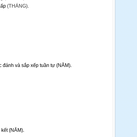
 cấp
(THÁNG).
ợc đánh và sắp xếp tuần tự (NĂM).
n kết (NĂM).