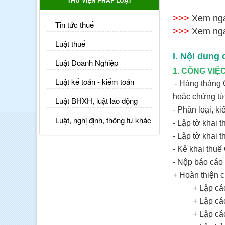
THƯ VIỆN PHÁP LUẬT
>>>
Xem ng
Tin tức thuế
>>>
Xem ng
Luật thuế
I. Nội dung
Luật Doanh Nghiệp
1. CÔNG VI
Luật kế toán - kiểm toán
- Hàng tháng 
hoặc chứng từ 
Luật BHXH, luật lao động
- Phân loại, ki
Luật, nghị định, thông tư khác
- Lập tờ khai
- Lập tờ khai 
- Kê khai thuê
- Nộp báo cáo 
+ Hoàn thiện 
+ Lập các chứ
+ Lập các sổ c
+ Lập các mẫ