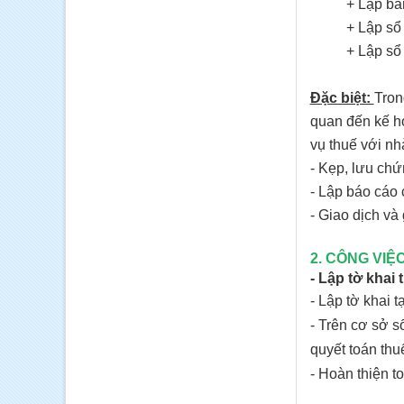
+ Lập bảng l
+ Lập sổ cái
+ Lập sổ nh
Đặc biệt:
Tron
quan đến kế ho
vụ thuế với n
- Kẹp, lưu chứ
- Lập báo cáo 
- Giao dịch và 
2. CÔNG VIỆ
- Lập tờ khai
- Lập tờ khai 
- Trên cơ sở s
quyết toán th
- Hoàn thiện t