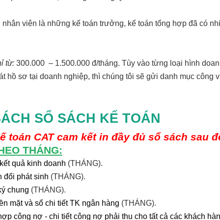
ũ nhân viên là những kế toán trưởng, kế toán tổng hợp đã có nh
ỉ từ:
300.000 – 1.500.000 đ/tháng. Tùy vào từng loại hình doanh 
át hồ sơ tại doanh nghiệp, thì chúng tôi sẽ gửi danh mục công 
ÁCH SỔ SÁCH KẾ TOÁN
ế toán CAT cam kết in đầy đủ sổ sách sau để
THEO THÁNG:
kết quả kinh doanh
(THÁNG).
 đối phát sinh
(THÁNG).
ký chung
(THÁNG).
iền mặt và sổ chi tiết TK ngân hàng
(THÁNG).
hợp công nợ - chi tiết công nợ phải thu cho tất cả các khách hà