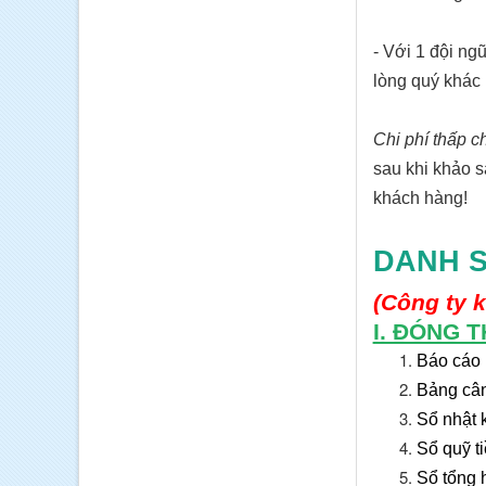
- Với 1 đội ng
lòng quý khác
Chi phí thấp ch
sau khi khảo s
khách hàng!
DANH S
(Công ty k
I. ĐÓNG 
Báo cáo 
Bảng cân
Sổ
nhật 
Sổ quỹ t
Sổ tổng 