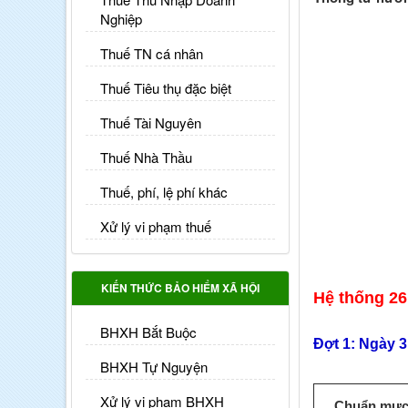
Nghiệp
Thuế TN cá nhân
Thuế Tiêu thụ đặc biệt
Thuế Tài Nguyên
Thuế Nhà Thầu
Thuế, phí, lệ phí khác
Xử lý vi phạm thuế
KIẾN THỨC BẢO HIỂM XÃ HỘI
Hệ thống 26
BHXH Bắt Buộc
Đợt 1: Ngày 
BHXH Tự Nguyện
Xử lý vi phạm BHXH
Chuẩn mực