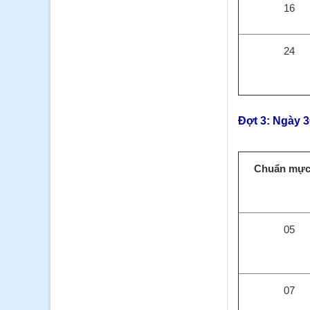
16
24
Đợt 3: Ngày 
Chuẩn mực
05
07