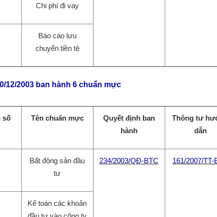
Chi phí đi vay
Báo cáo lưu
chuyển tiền tệ
30/12/2003 ban hành 6 chuẩn mực
 số
Tên chuẩn mực
Quyết định ban
Thông tư hư
hành
dẫn
Bất động sản đầu
234/2003/QĐ-BTC
161/2007/TT
tư
Kế toán các khoản
đầu tư vào công ty