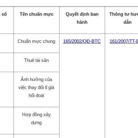
 số
Tên chuẩn mực
Quyết định ban
Thông tư hư
hành
dẫn
Chuẩn mực chung
165/2002/QĐ-BTC
161/2007/TT
Thuê tài sản
Ảnh hưởng của
việc thay đổi tỉ giá
hối đoái
Hợp đồng xây
dựng