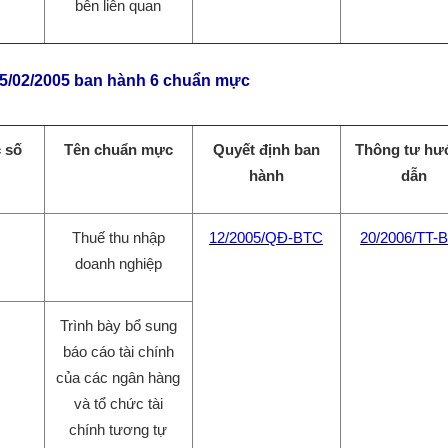
bên liên quan
15/02/2005 ban hành 6 chuẩn mực
 số
Tên chuẩn mực
Quyết định ban
Thông tư hư
hành
dẫn
Thuế thu nhập
12/2005/QĐ-BTC
20/2006/TT-
doanh nghiệp
Trình bày bổ sung
báo cáo tài chính
của các ngân hàng
và tổ chức tài
chính tương tự