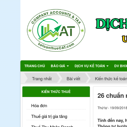
TRANG CHỦ
BÁO GIÁ
DỊCH VỤ KẾ TOÁN
DV BH
Trang nhất
Bài viết
Kiến thức kế toá
KIẾN THỨC THUẾ
26 chuẩn 
Hóa đơn
Thứ tư - 19/09/201
Thuế giá trị gia tăng
Tính đến nay, 
Thông tư hướn
Thuế Thu Nhập Doanh