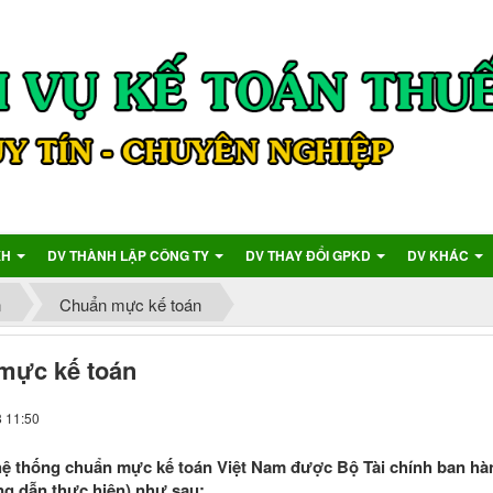
XH
DV THÀNH LẬP CÔNG TY
DV THAY ĐỔI GPKD
DV KHÁC
n
Chuẩn mực kế toán
mực kế toán
8 11:50
hệ thống chuẩn mực kế toán Việt Nam được Bộ Tài chính ban hàn
g dẫn thực hiện) như sau: