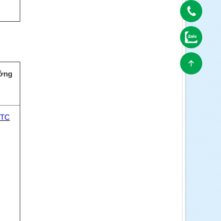
ớng
BTC