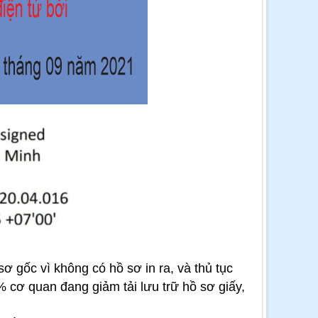
ơ gốc vì không có hồ sơ in ra, và thủ tục
 cơ quan đang giảm tải lưu trữ hồ sơ giấy,