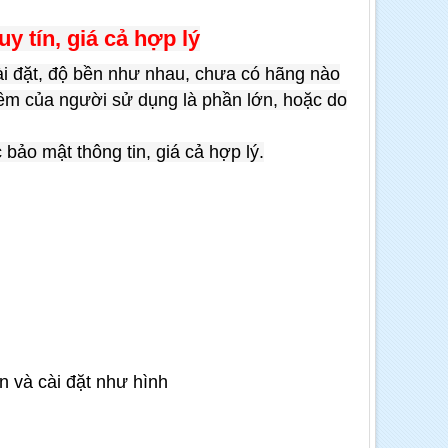
y tín, giá cả hợp lý
ài đặt, độ bền như nhau, chưa có hãng nào
 mềm của người sử dụng là phần lớn, hoặc do
ảo mật thông tin, giá cả hợp lý.
 và cài đặt như hình