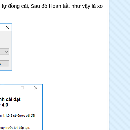
ự đồng cài, Sau đó Hoàn tất, như vậy là xo