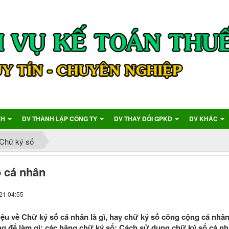
XH
DV THÀNH LẬP CÔNG TY
DV THAY ĐỔI GPKD
DV KHÁC
Chữ ký số
 cá nhân
21 04:55
thiệu về Chữ ký số cá nhân là gì, hay chữ ký số công cộng cá nhâ
g để làm gì; các hãng chữ ký số; Cách sử dụng chữ ký số cá nhâ