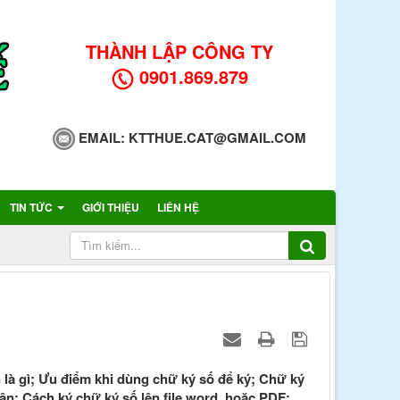
THÀNH LẬP CÔNG TY
0901.869.879
EMAIL:
KTTHUE.CAT@GMAIL.COM
TIN TỨC
GIỚI THIỆU
LIÊN HỆ
n là gì; Ưu điểm khi dùng chữ ký số để ký; Chữ ký
n; Cách ký chữ ký số lên file word, hoặc PDF;