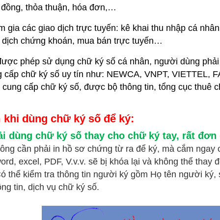
đồng, thỏa thuận, hóa đơn,…
 gia các giao dịch trực tuyến: kê khai thu nhập cá nhân
 dịch chứng khoán, mua bán trực tuyến…
ược phép sử dụng chữ ký số cá nhân, người dùng phải 
 cấp chữ ký số uy tín như: NEWCA, VNPT, VIETTEL, FA
cung cấp chữ ký số, được bộ thông tin, tổng cục thuê 
m khi dùng chữ ký số để ký:
ải dùng chữ ký số thay cho chữ ký tay, rất đơn
ông cần phải in hồ sơ chứng từ ra để ký, mà cắm ngay ch
d, excel, PDF, V.v.v. sẽ bị khóa lại và không thể thay đổ
Có thể kiểm tra thông tin người ký gồm Họ tên người ký,
ng tin, dịch vụ chữ ký số.