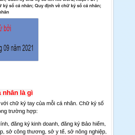
ữ ký số cá nhân; Quy định về chữ ký số cá nhân;
 nhân
á nhân
là gì
g với chữ ký tay của mỗi cá nhân. Chữ ký số
ong trường hợp:
chính, đăng ký kinh doanh, đăng ký Bảo hiểm,
p, sở công thương, sở y tế, sở nông nghiệp,