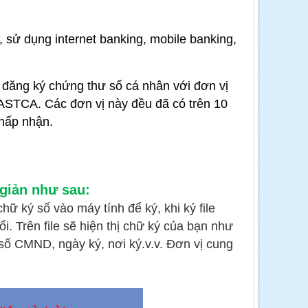
, sử dụng internet banking, mobile banking,
đăng ký chứng thư số cá nhân với đơn vị
STCA. Các đơn vị này đều đã có trên 10
chấp nhận.
 giản như sau:
ữ ký số vào máy tính để ký, khi ký file
i. Trên file sẽ hiện thị chữ ký của bạn như
 số CMND, ngày ký, nơi ký.v.v. Đơn vị cung