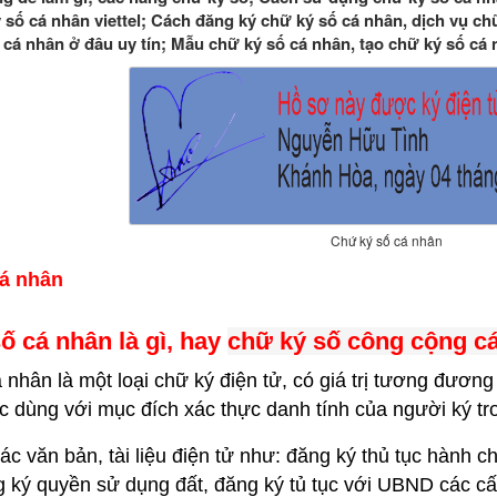
 số cá nhân viettel; Cách đăng ký chữ ký số cá nhân, dịch vụ ch
cá nhân ở đâu uy tín; Mẫu chữ ký số cá nhân, tạo chữ ký số cá
Chứ ký số cá nhân
á nhân
ố cá nhân là gì
, hay
chữ ký số công cộng c
 nhân là một loại chữ ký điện tử, có giá trị tương đươn
 dùng với mục đích xác thực danh tính của người ký tr
ác văn bản, tài liệu điện tử như: đăng ký thủ tục hành 
 ký quyền sử dụng đất, đăng ký tủ tục với UBND các cấ