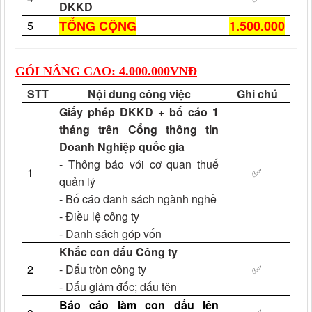
DKKD
TỔNG CỘNG
1.500.000
5
GÓI NÂNG CAO: 4.000.000VNĐ
STT
Nội dung công việc
Ghi chú
Giấy phép DKKD + bố cáo 1
tháng trên Cổng thông tin
Doanh Nghiệp quốc gia
- Thông báo với cơ quan thuế
1
✅
quản lý
- Bố cáo danh sách ngành nghề
- Điều lệ công ty
- Danh sách góp vốn
Khắc con dấu Công ty
2
- Dấu tròn công ty
✅
- Dấu giám đốc; dấu tên
Báo cáo làm con dấu lên