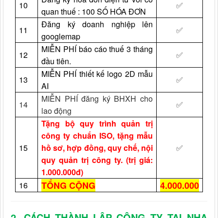
10
✅
quan thuế : 100 SỐ HÓA ĐƠN
Đăng ký doanh nghiệp lên
11
✅
googlemap
MIỄN PHÍ báo cáo thuế 3 tháng
12
✅
đầu tiên.
MIỄN PHÍ thiết kế logo 2D mẫu
13
✅
AI
MIỄN PHÍ đăng ký BHXH cho
14
✅
lao động
Tặng bộ quy trình quản trị
công ty chuẩn ISO, tặng mẫu
15
hồ sơ, hợp đồng, quy chế, nội
✅
quy quản trị công ty. (trị giá:
1.000.000đ)
TỔNG CỘNG
4.000.000
16
2. CÁCH THÀNH LẬP CÔNG TY
TẠI NHA