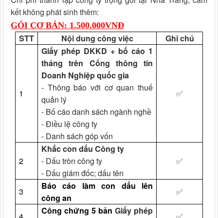
kết không phát sinh thêm:
GÓI CƠ BẢN: 1.500.000VNĐ
STT
Nội dung công việc
Ghi chú
Giấy phép DKKD + bố cáo 1
tháng trên Cổng thông tin
Doanh Nghiệp quốc gia
- Thông báo với cơ quan thuế
1
✅
quản lý
- Bố cáo danh sách ngành nghề
- Điều lệ công ty
- Danh sách góp vốn
Khắc con dấu Công ty
2
- Dấu tròn công ty
✅
- Dấu giám đốc; dấu tên
Báo cáo làm con dấu lên
3
✅
công an
Công chứng 5 bản
Giấy phép
4
✅