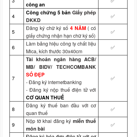
3
✅
công an
Công chứng 5 bản
Giấy phép
4
✅
DKKD
Đăng ký chữ ký số
4 NĂM
( có
5
✅
giấy chứng nhận hạn chữ ký số)
Làm bảng hiệu công ty chất liệu
6
✅
Mica, kích thước 30x40cm
Tài khoản ngân hàng ACB/
MB/ BIDV/ TECHCOMBANK
SỐ ĐẸP
7
✅
- Đăng ký internetbanking
- Đăng ký nộp thuế điện tử với
CƠ QUAN THUẾ
Đăng ký thuế ban đầu với cơ
8
✅
quan thuế
Nộp tờ khai đăng ký
miễn thuế
9
✅
môn bài
Đăng ký hóa đơn điện tử với cơ