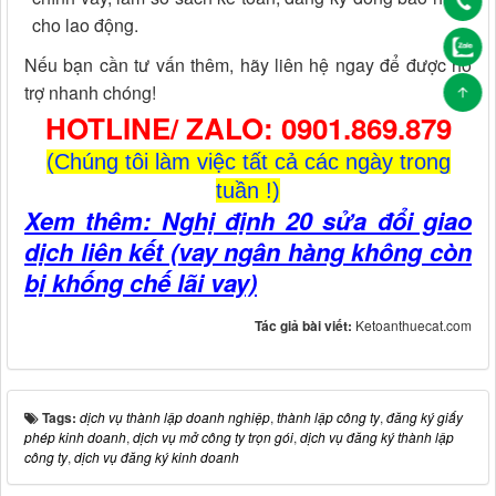
cho lao động.
Nếu bạn cần tư vấn thêm, hãy liên hệ ngay để được hỗ
trợ nhanh chóng!
HOTLINE/ ZALO: 0901.869.879
(Chúng tôi làm việc tất cả các ngày trong
tuần !)
Xem thêm: Nghị định 20 sửa đổi giao
dịch liên kết (vay ngân hàng không còn
bị khống chế lãi vay)
Tác giả bài viết:
Ketoanthuecat.com
Tags:
dịch vụ thành lập doanh nghiệp
,
thành lập công ty
,
đăng ký giấy
phép kinh doanh
,
dịch vụ mở công ty trọn gói
,
dịch vụ đăng ký thành lập
công ty
,
dịch vụ đăng ký kinh doanh